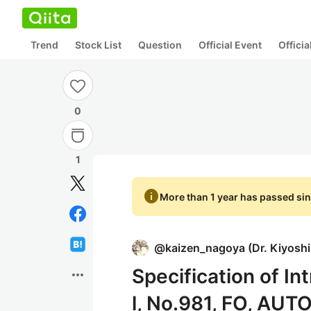
Trend
Stock List
Question
Official Event
Offici
0
1
info
More than 1 year has passed sin
@
kaizen_nagoya
(
Dr. Kiyosh
Specification of I
more_horiz
l, No.981, FO, AUT