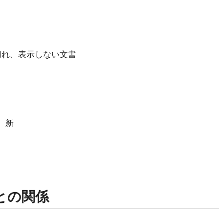
ク切れ、表示しない文書
覧 新
rmとの関係