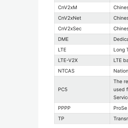
CnV2xM
Chine
CnV2xNet
Chine
CnV2xSec
Chines
DME
Dedic
LTE
Long 
LTE-V2X
LTE ba
NTCAS
Nation
The r
PC5
used f
Servic
PPPP
ProSe 
TP
Trans