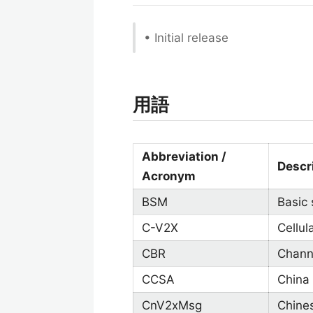
• Initial release
用語
Abbreviation /
Descr
Acronym
BSM
Basic
C-V2X
Cellul
CBR
Chann
CCSA
China
CnV2xMsg
Chine