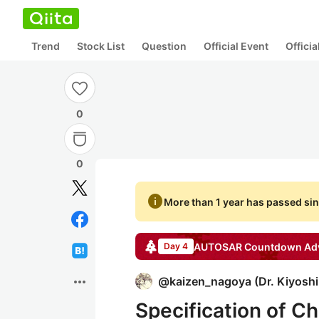
Trend
Stock List
Question
Official Event
Offici
0
0
info
More than 1 year has passed sin
AUTOSAR Countdown
Adv
Day 4
more_horiz
@
kaizen_nagoya
(
Dr. Kiyosh
Specification of C