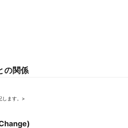
rmとの関係
記します。>
Change)