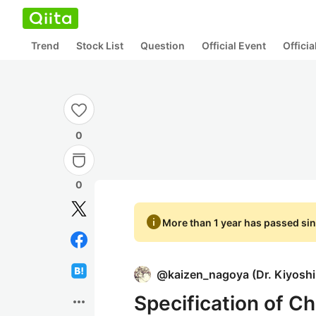
Trend
Stock List
Question
Official Event
Offici
0
0
info
More than 1 year has passed sin
@
kaizen_nagoya
(
Dr. Kiyosh
Specification of C
more_horiz