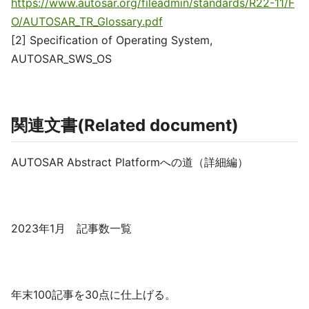
https://www.autosar.org/fileadmin/standards/R22-11/F
O/AUTOSAR_TR_Glossary.pdf
[2] Specification of Operating System,
AUTOSAR_SWS_OS
関連文書(Related document)
AUTOSAR Abstract Platformへの道（詳細編）
2023年1月 記事数一覧
年末100記事を30点に仕上げる。