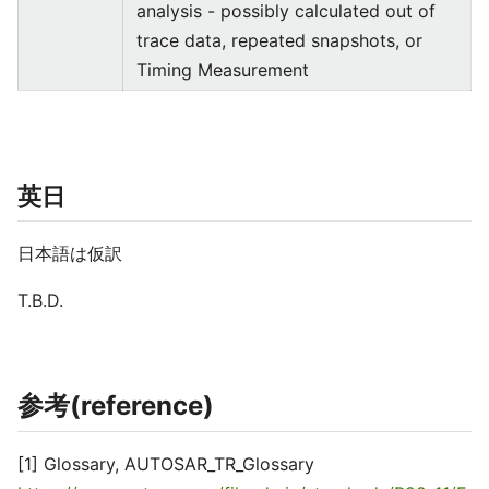
analysis - possibly calculated out of
trace data, repeated snapshots, or
Timing Measurement
英日
日本語は仮訳
T.B.D.
参考(reference)
[1] Glossary, AUTOSAR_TR_Glossary