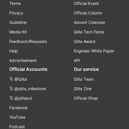
Terms
Official Event
Privacy
Official Column
Guideline
Advent Calendar
Media Kit
Qiita Tech Festa
Feedback/Requests
Qiita Award
Help
Engineer White Paper
Advertisement
API
Official Accounts
Our service
@Qiita
Qiita Team
@qiita_milestone
Qiita Zine
@qiitapoi
Official Shop
Facebook
YouTube
Podcast