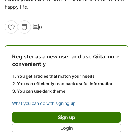
happy life.
comment
0
Register as a new user and use Qiita more
conveniently
You get articles that match your needs
You can efficiently read back useful information
You can use dark theme
What you can do with signing up
Sign up
Login