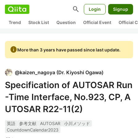
search
Login
Signup
Trend
Stock List
Question
Official Event
Official
info
More than 3 years have passed since last update.
@
kaizen_nagoya
(
Dr. Kiyoshi Ogawa
)
Specification of AUTOSAR Run
-Time Interface, No.923, CP, A
UTOSAR R22-11(2)
英語
参考文献
AUTOSAR
小川メソッド
CountdownCalendar2023