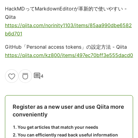
HackMDってMarkdownEditorが革新的で使いやすい -
Qiita
https://qiita.com/norinity1103/items/85aa990dbe6582
b6d701
GitHub「Personal access tokens」の設定方法 - Qiita
https://qiita.com/kz800/items/497ec70bff3e555dacd0
comment
4
Register as a new user and use Qiita more
conveniently
You get articles that match your needs
You can efficiently read back useful information