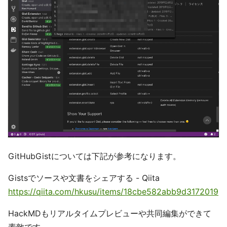
GitHubGistについては下記が参考になります。
Gistsでソースや文書をシェアする - Qiita
https://qiita.com/hkusu/items/18cbe582abb9d3172019
HackMDもリアルタイムプレビューや共同編集ができて
素敵です。