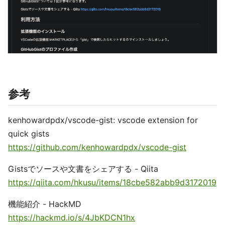
参考
kenhowardpdx/vscode-gist: vscode extension for
quick gists
https://github.com/kenhowardpdx/vscode-gist
Gistsでソースや文書をシェアする - Qiita
https://qiita.com/hkusu/items/18cbe582abb9d3172019
機能紹介 - HackMD
https://hackmd.io/s/4JbKDCN1hx