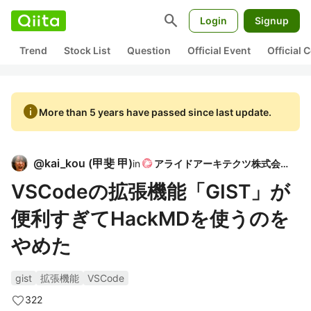
search
Login
Signup
Trend
Stock List
Question
Official Event
Official
info
More than 5 years have passed since last update.
@
kai_kou
(
甲斐 甲
)
in
アライドアーキテクツ株式会社
VSCodeの拡張機能「GIST」が
便利すぎてHackMDを使うのを
やめた
gist
拡張機能
VSCode
322