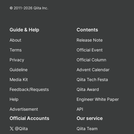
© 2011-
2026
Qiita Inc.
Guide & Help
Contents
About
Release Note
Terms
Official Event
Privacy
Official Column
Guideline
Advent Calendar
Media Kit
Qiita Tech Festa
Feedback/Requests
Qiita Award
Help
Engineer White Paper
Advertisement
API
Official Accounts
Our service
@Qiita
Qiita Team