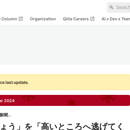
search
open_in_new
open_in_new
al Column
Organization
Qiita Careers
AI x Dev x Tea
ce last update.
ar
2024
朝日新聞社
ょう」を「高いところへ逃げてく