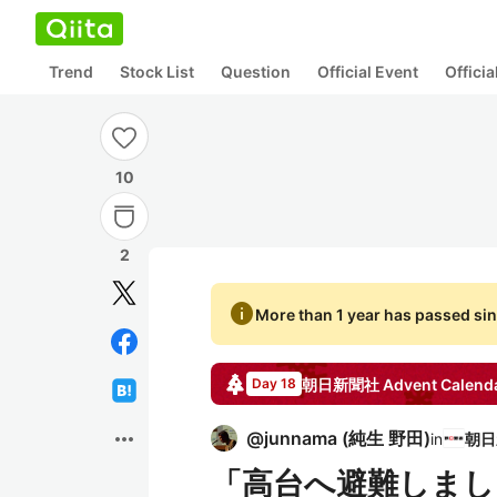
Trend
Stock List
Question
Official Event
Offici
10
2
info
More than 1 year has passed sin
朝日新聞社
Advent Calend
Day 18
more_horiz
@
junnama
(
純生 野田
)
in
「高台へ避難しまし