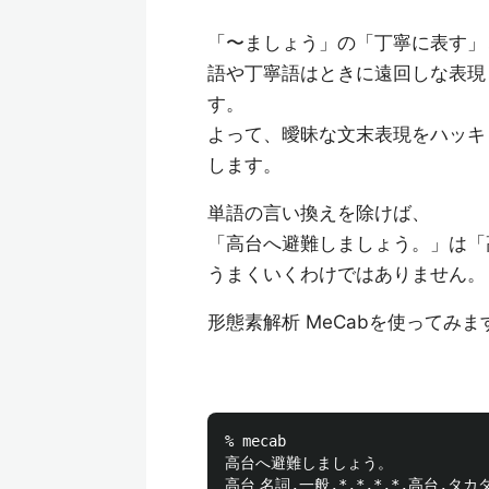
「〜ましょう」の「丁寧に表す」
語や丁寧語はときに遠回しな表現
す。
よって、曖昧な文末表現をハッキ
します。
単語の言い換えを除けば、
「高台へ避難しましょう。」は「
うまくいくわけではありません。
形態素解析 MeCabを使ってみま
% mecab

高台へ避難しましょう。

高台	名詞,一般,*,*,*,*,高台,タカダイ,タカダイ
