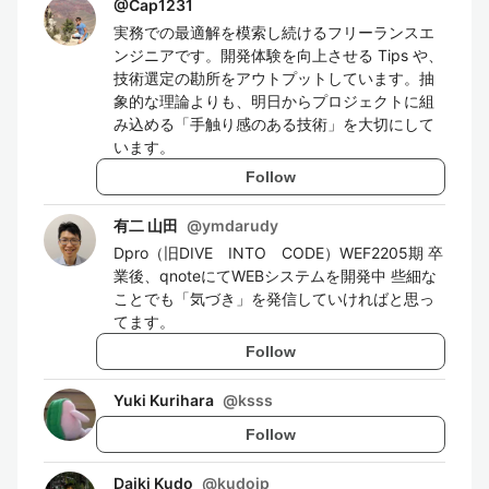
@
Cap1231
実務での最適解を模索し続けるフリーランスエ
ンジニアです。開発体験を向上させる Tips や、
技術選定の勘所をアウトプットしています。抽
象的な理論よりも、明日からプロジェクトに組
み込める「手触り感のある技術」を大切にして
います。
Follow
有二 山田
@
ymdarudy
Dpro（旧DIVE INTO CODE）WEF2205期 卒
業後、qnoteにてWEBシステムを開発中 些細な
ことでも「気づき」を発信していければと思っ
てます。
Follow
Yuki Kurihara
@
ksss
Follow
Daiki Kudo
@
kudojp