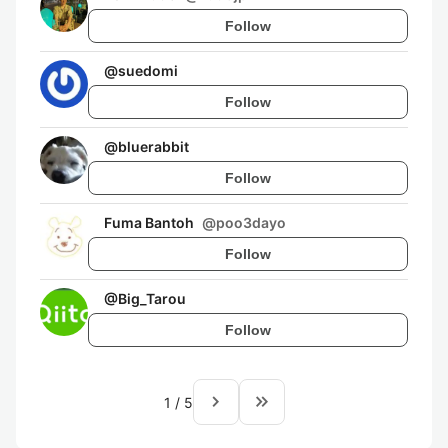
Follow
@
suedomi
Follow
@
bluerabbit
Follow
Fuma Bantoh
@
poo3dayo
Follow
@
Big_Tarou
Follow
navigate_next
keyboard_double_arrow_right
1
/
5