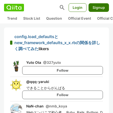
search
Login
Signup
Trend
Stock List
Question
Official Event
Official
config.load_defaultsと
new_framework_defaults_x_x.rbの関係を詳し
く調べてみた
likers
Yuto Ota
@
327yuto
Follow
@
qqq-yaruki
できることからがんばる
Follow
NaN-chan
@
nmb_koya
Webエンジニア初心者． Ruby, Rails, Python, D