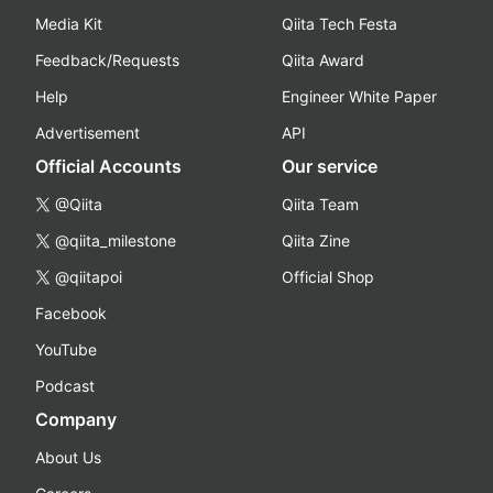
Media Kit
Qiita Tech Festa
Feedback/Requests
Qiita Award
Help
Engineer White Paper
Advertisement
API
Official Accounts
Our service
@Qiita
Qiita Team
@qiita_milestone
Qiita Zine
@qiitapoi
Official Shop
Facebook
YouTube
Podcast
Company
About Us