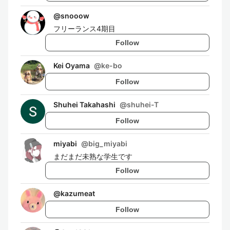
@
snooow
フリーランス4期目
Follow
Kei Oyama
@
ke-bo
Follow
Shuhei Takahashi
@
shuhei-T
Follow
miyabi
@
big_miyabi
まだまだ未熟な学生です
Follow
@
kazumeat
Follow