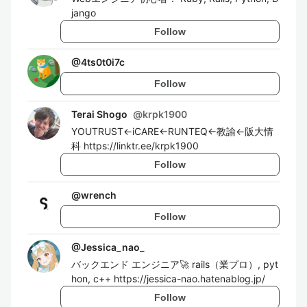
jango
Follow
@
4ts0t0i7c
Follow
Terai Shogo
@
krpk1900
YOUTRUST←iCARE←RUNTEQ←教諭←阪大情
科 https://linktr.ee/krpk1900
Follow
@
wrench
Follow
@
Jessica_nao_
バックエンド エンジニア🚀 rails（業プロ）, pyt
hon, c++ https://jessica-nao.hatenablog.jp/
Follow