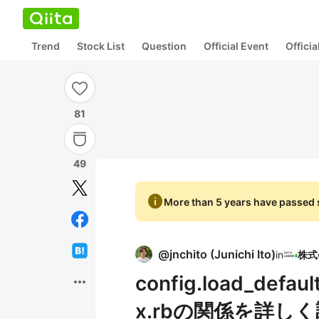
Trend
Stock List
Question
Official Event
Offici
81
49
info
More than 5 years have passed s
@
jnchito
(
Junichi Ito
)
in
config.load_defau
more_horiz
x.rbの関係を詳し