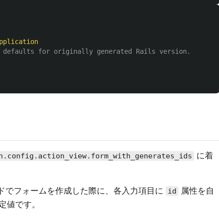
pplication
 defaults for originally generated Rails version.
に着
n.config.action_view.form_with_generates_ids
ドでフォームを作成した際に、各入力項目に
属性を自
id
定値です。