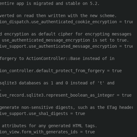
entire app is migrated and stable on 5.2.
verted on read then written with the new scheme.
ion_dispatch.use_authenticated_cookie_encryption = true
d encryption as default cipher for encrypting messages
 use_authenticated_message_encryption is set to true.
ive_support.use_authenticated_message_encryption = true
forgery to ActionController::Base instead of in
ion_controller.default_protect_from_forgery = true
sqlite3 databases as 1 and 0 instead of 't' and
.
ive_record.sqlite3.represent_boolean_as_integer = true
generate non-sensitive digests, such as the ETag header.
ive_support.use_sha1_digests = true
 attributes for any generated HTML tags.
ion_view.form_with_generates_ids = true