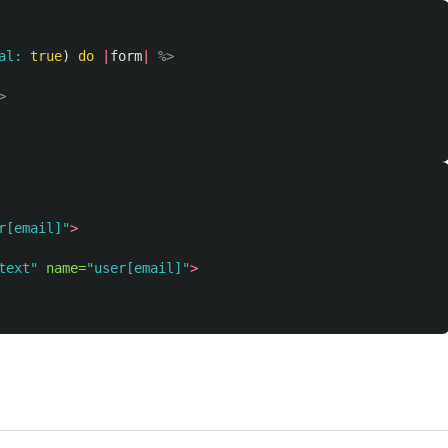
al: 
true
)
do
|
form
|
%>
>
r[email]"
>
text"
name=
"user[email]"
>