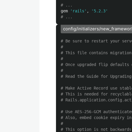
# ...
gem
'rails'
,
'5.2.3'
# ...
config/initializers/new_framewor
# Be sure to restart your serv
#
# This file contains migration
#
# Once upgraded flip defaults 
#
# Read the Guide for Upgrading
# Make Active Record use stabl
# This is needed for recyclabl
# Rails.application.config.act
# Use AES-256-GCM authenticate
# Also, embed cookie expiry in
#
# This option is not backwards