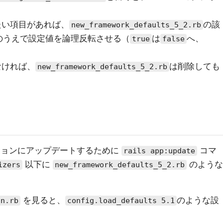
戻したい項目があれば、
の該
new_framework_defaults_5_2.rb
のうえで設定値を論理反転させる（
は
へ、
true
false
がなければ、
は削除しても
new_framework_defaults_5_2.rb
ージョンにアップデートするために
コマ
rails app:update
以下に
のような
izers
new_framework_defaults_5_2.rb
を見ると、
のような設
on.rb
config.load_defaults 5.1