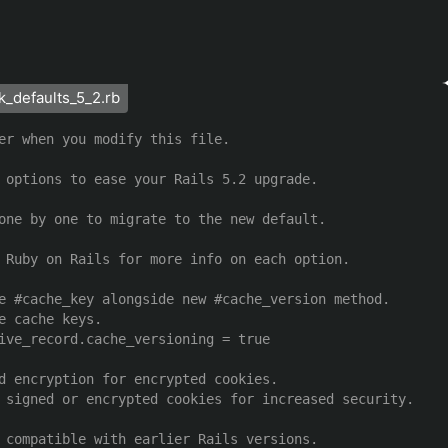
k_defaults_5_2.rb
er when you modify this file.
 options to ease your Rails 5.2 upgrade.
one by one to migrate to the new default.
 Ruby on Rails for more info on each option.
e #cache_key alongside new #cache_version method.
e cache keys.
ive_record.cache_versioning = true
d encryption for encrypted cookies.
 signed or encrypted cookies for increased security.
 compatible with earlier Rails versions.