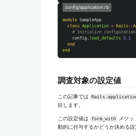
config/application.rb
module
SampleApp
class
Application
<
Rails
::
A
# Initialize configuration
config
.
load_defaults
5.1
end
end
調査対象の設定値
この記事では
Rails.applicatio
目します。
この設定値は
メソッ
form_with
動的に付与するかどうか決める設