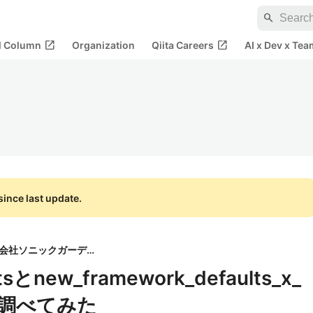
search
open_in_new
open_in_new
al Column
Organization
Qiita Careers
AI x Dev x Tea
ince last update.
株式会社ソニックガーデン
ltsとnew_framework_defaults_x_
く調べてみた