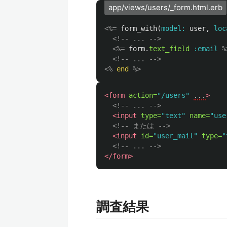
app/views/users/_form.html.erb
<%=
form_with
(
model: 
user
,
loc
<!-- ... -->
<%=
form
.
text_field
:email
%
<!-- ... -->
<%
end
%>
<form
action=
"/users"
...
>
<!-- ... -->
<input
type=
"text"
name=
"use
<!-- または -->
<input
id=
"user_mail"
type=
"
<!-- ... -->
</form>
調査結果