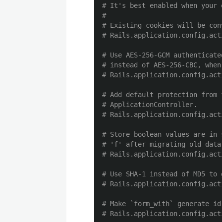
# It's best enabled when your 
#
# Existing cookies will be con
# Rails.application.config.act
# Use AES-256-GCM authenticate
# instead of AES-256-CBC, when
# Rails.application.config.act
# Add default protection from 
# ApplicationController.
# Rails.application.config.act
# Store boolean values are in 
# 'f' after migrating old data
# Rails.application.config.act
# Use SHA-1 instead of MD5 to 
# Rails.application.config.act
# Make `form_with` generate id
# Rails.application.config.act