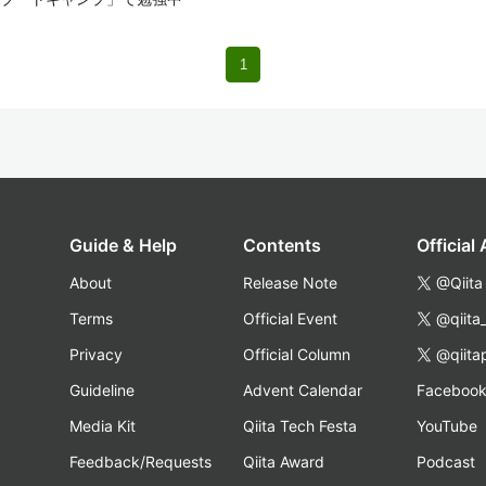
1
Guide & Help
Contents
Official
About
Release Note
@Qiita
Terms
Official Event
@qiita
Privacy
Official Column
@qiita
Guideline
Advent Calendar
Faceboo
Media Kit
Qiita Tech Festa
YouTube
Feedback/Requests
Qiita Award
Podcast