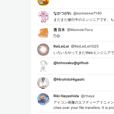
なかつがわ
@
someone7140
まだまだ修行中のエンジニアです。ち
透 百木
@
MomokiToru
✋😓
ReiLeiLei
@
ReiLeiLei1025
いろいろやってきたWebエンジニアです。 サーバサ
@
tohosaku@github
@
HirohitoHigashi
Riki Hayashida
@
rhaya
アイコン画像のエフティーアドニャンは、ファイルの
ches over your file transfers. 