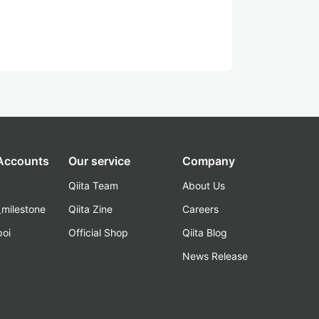
 Accounts
Our service
Company
Qiita Team
About Us
_milestone
Qiita Zine
Careers
poi
Official Shop
Qiita Blog
k
News Release