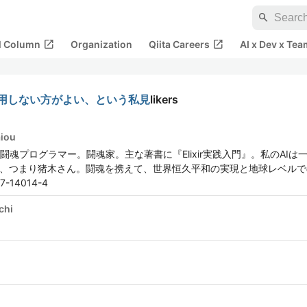
search
open_in_new
open_in_new
al Column
Organization
Qiita Careers
AI x Dev x Tea
多用しない方がよい、という私見
likers
aiou
ラマー。闘魂家。主な著書に『Elixir実践入門』。私のAIは一味違う。Artif
んの方のAI、つまり猪木さん。闘魂を携えて、世界恒久平和の実現と地球レベル
97-14014-4
chi