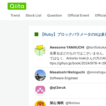
Trend
Stock List
Question
Official Event
Offici
【Ruby】ブロックパラメータのitは
Awesome YAMAUCHI
@
torifukuk
名乗るほどのものではございません。闘魂プログ
ではなく、Antonio Inokiさ
ttps://gihyo.jp/book/2024/978-4-2
Masatoshi Nishiguchi
@
mnishigu
Software Engineer
@
qt3eruk
深山 海咲
@
fkmiso