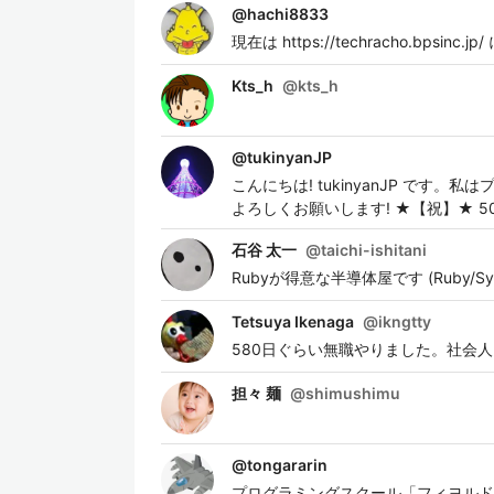
@
hachi8833
現在は https://techracho.bps
Kts_h
@
kts_h
@
tukinyanJP
こんにちは! tukinyanJP です。
よろしくお願いします! ★【祝】★ 50 con
石谷 太一
@
taichi-ishitani
Rubyが得意な半導体屋です (Ruby/Syst
Tetsuya Ikenaga
@
ikngtty
580日ぐらい無職やりました。社会
担々 麺
@
shimushimu
@
tongararin
プログラミングスクール「フィヨルド