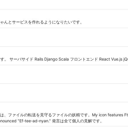
ゃんとサービスを作れるようになりたいです。
イド Rails Django Scala フロントエンド React Vue.js jQuer
転送を見守るファイルの妖精です。My icon features Ftadnyan, th
It is pronounced "Ef-tee-ad-nyan." 発言は全て個人の見解です。