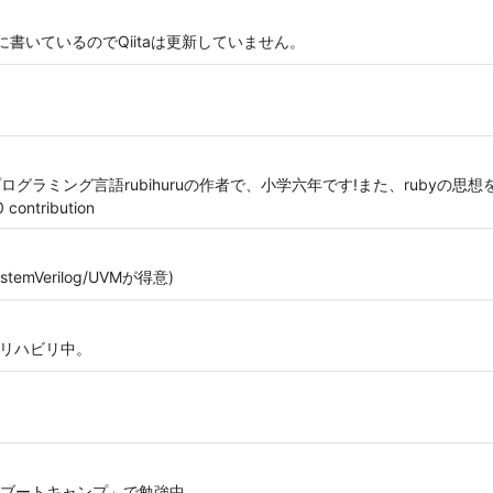
inc.jp/ に書いているのでQiitaは更新していません。
私はプログラミング言語rubihuruの作者で、小学六年です!また、rubyの思想を
tribution
emVerilog/UVMが得意)
人リハビリ中。
ブートキャンプ」で勉強中