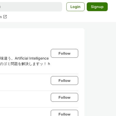
Login
Signup
open_in_new
m
Follow
icial Intelligence
でのゴミ問題を解決しますッ！ h
Follow
Follow
Follow