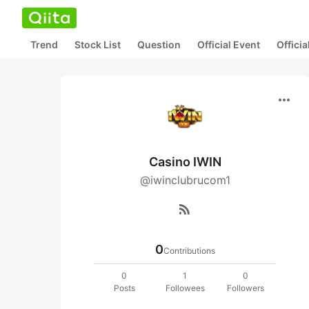
Trend
Stock List
Question
Official Event
Offici
more_horiz
Casino IWIN
@iwinclubrucom1
rss_feed
0
Contributions
0
1
0
Posts
Followees
Followers