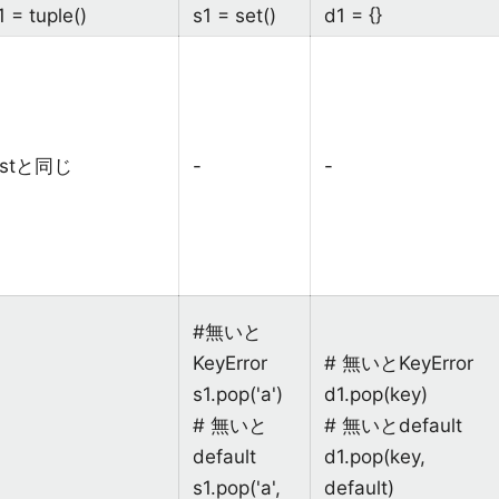
1 = tuple()
s1 = set()
d1 = {}
listと同じ
-
-
#無いと
KeyError
# 無いとKeyError
s1.pop('a')
d1.pop(key)
# 無いと
# 無いとdefault
default
d1.pop(key,
s1.pop('a',
default)