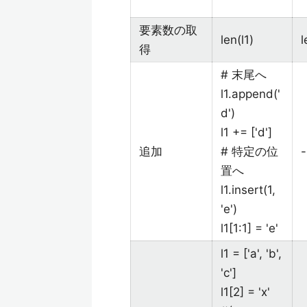
要素数の取
len(l1)
l
得
# 末尾へ
l1.append('
d')
l1 += ['d']
追加
# 特定の位
-
置へ
l1.insert(1,
'e')
l1[1:1] = 'e'
l1 = ['a', 'b',
'c']
l1[2] = 'x'