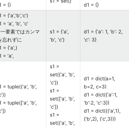
s1 = set()
1 = ()
d1 = {}
1 = ('a','b','c')
1 = 'a', 'b', 'c'
#一要素ではカンマ
s1 = {'a',
d1 = {'a': 1, 'b': 2,
を忘れずに
'b', 'c'}
'c': 3}
1 = ('a',)
1 = 'a',
s1 =
set({'a', 'b',
d1 = dict(a=1,
'c'})
1 = tuple(('a', 'b',
b=2, c=3)
s1 =
c'))
d1 = dict({'a':1,
set(['a', 'b',
1 = tuple(['a', 'b',
'b':2, 'c':3})
'c'])
c'])
d1 = dict((('a',1),
s1 =
('b',2), ('c',3)))
set(('a', 'b',