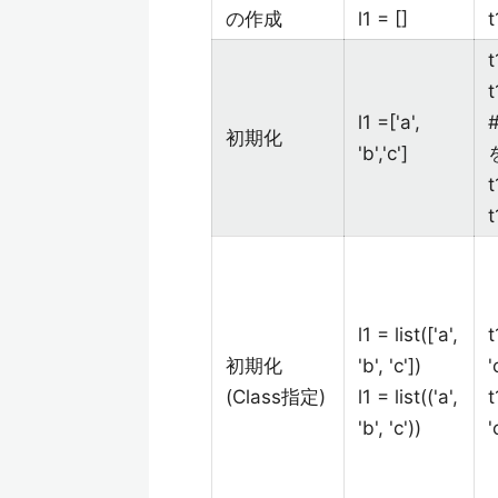
の作成
l1 = []
t
t
t
l1 =['a',
初期化
'b','c']
t
t
l1 = list(['a',
t
初期化
'b', 'c'])
'
(Class指定)
l1 = list(('a',
t
'b', 'c'))
'