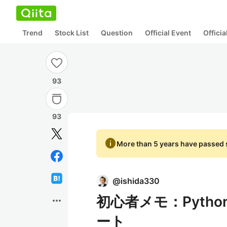
Trend
Stock List
Question
Official Event
Offici
93
93
info
More than 5 years have passed s
@
ishida330
初心者メモ：Pythonの
more_horiz
ート