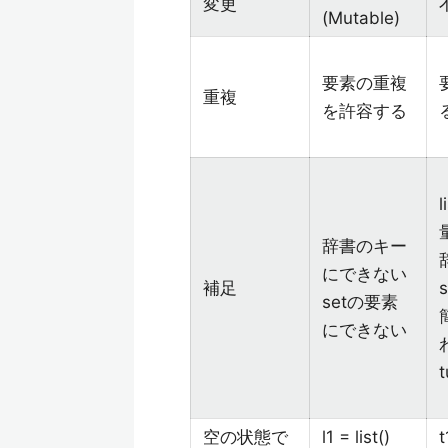
変更
(Mutable)
要素の重複
重複
を許容する
辞書のキー
にできない
補足
setの要素
にできない
空の状態で
l1 = list()
t