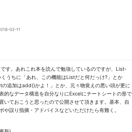
2018-02-11
田です。あれこれ本を読んで勉強しているのですが、List-
.と進んでいくうちに「あれ、この機能はListだと何だっけ?」とか
けどSetの追加はadd()かよ！」とか、元々物覚えの悪い頭が更に
的なデータ構造を自分なりにExcelにチートシートの形で
にも置いておこうと思ったので公開させて頂きます。基本、自
ポや誤り指摘・アドバイスなどいただけたら有難く。
時更新)