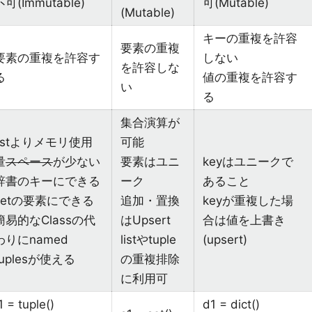
不可(Immutable)
可(Mutable)
(Mutable)
キーの重複を許容
要素の重複
要素の重複を許容す
しない
を許容しな
る
値の重複を許容す
い
る
集合演算が
listよりメモリ使用
可能
量
スペース
が少ない
要素はユニ
keyはユニークで
辞書のキーにできる
ーク
あること
setの要素にできる
追加・置換
keyが重複した場
簡易的なClassの代
はUpsert
合は値を上書き
わりにnamed
listやtuple
(upsert)
tuplesが使える
の重複排除
に利用可
1 = tuple()
d1 = dict()