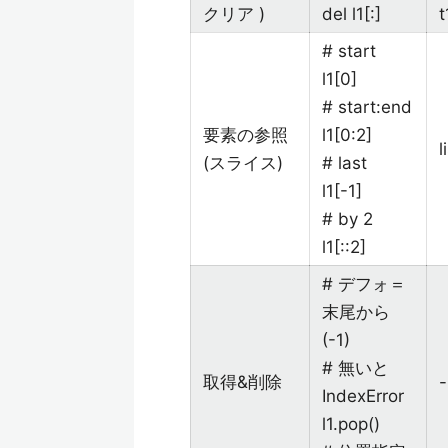
クリア )
del l1[:]
t
# start
l1[0]
# start:end
要素の参照
l1[0:2]
(スライス)
# last
l1[-1]
# by 2
l1[::2]
# デフォ＝
末尾から
(-1)
# 無いと
取得&削除
-
IndexError
l1.pop()