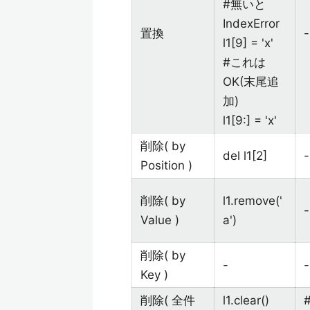
#無いと
IndexError
置換
-
l1[9] = 'x'
#これは
OK(末尾追
加)
l1[9:] = 'x'
削除( by
del l1[2]
-
Position )
削除( by
l1.remove('
-
Value )
a')
削除( by
-
-
Key )
削除( 全件
l1.clear()