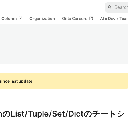
search
open_in_new
open_in_new
al Column
Organization
Qiita Careers
AI x Dev x Tea
ince last update.
List/Tuple/Set/Dictのチートシ