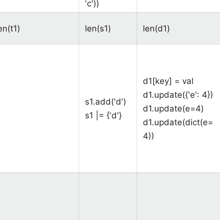
'c'))
en(t1)
len(s1)
len(d1)
d1[key] = val
d1.update({'e': 4})
s1.add('d')
d1.update(e=4)
s1 |= {'d'}
d1.update(dict(e=
4))