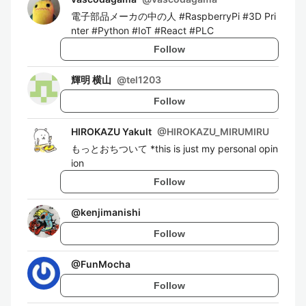
電子部品メーカの中の人 #RaspberryPi #3D Pri
nter #Python #IoT #React #PLC
Follow
輝明 横山
@
tel1203
Follow
HIROKAZU Yakult
@
HIROKAZU_MIRUMIRU
もっとおちついて *this is just my personal opin
ion
Follow
@
kenjimanishi
Follow
@
FunMocha
Follow