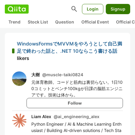
search
Login
Signup
Trend
Stock List
Question
Official Event
Official
WindowsFormsでMVVMをやろうとして自己満
足で終わった話と、.NET 10ならこう書ける話
likers
大樹
@
muscle-taiki0824
元体育教師。コードと筋肉は裏切らない。1日10
0コミットとベンチ100kgが日課の脳筋エンジニ
アです。技術は体から。
Follow
Liam Alex
@
ai_engineering_alex
Python Engineer / AI & Machine Learning Enth
usiast / Building AI-driven solutions / Tech Sta