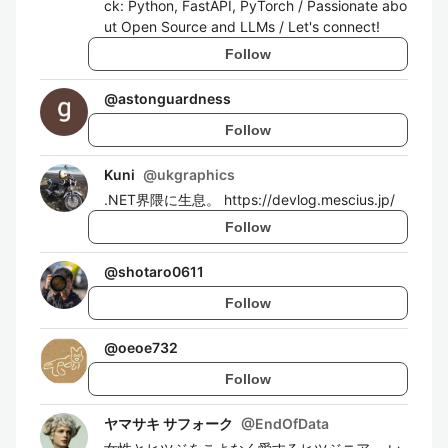
ck: Python, FastAPI, PyTorch / Passionate abo
ut Open Source and LLMs / Let's connect!
Follow
@
astonguardness
Follow
Kuni
@
ukgraphics
.NET界隈に生息。 https://devlog.mescius.jp/
Follow
@
shotaro0611
Follow
@
oeoe732
Follow
ヤマサキ サフォーク
@
EndOfData