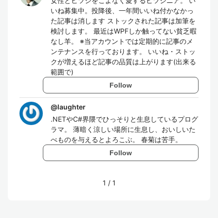
女性とヒツジをこよなく愛するヒツジニア。 い
いね募集中。投降後、一年間いいね付かなかっ
た記事は消します ストックされた記事は加筆を
検討します。 最近はWPFしか触ってない貧乏暇
なし羊。 ※当アカウントでは定期的に記事のメ
ンテナンスを行っております。 いいね・ストッ
クが増えるほど記事の品質は上がります(出来る
範囲で)
Follow
@
laughter
.NETやC#界隈でひっそりと生息しているプログ
ラマ。 薄暗く涼しい場所に生息し、おいしいた
べものを与えるとよろこぶ。 春菊は苦手。
Follow
1
/
1