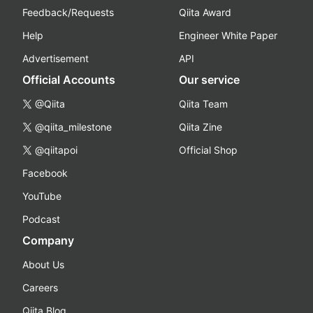
Feedback/Requests
Qiita Award
Help
Engineer White Paper
Advertisement
API
Official Accounts
Our service
@Qiita
Qiita Team
@qiita_milestone
Qiita Zine
@qiitapoi
Official Shop
Facebook
YouTube
Podcast
Company
About Us
Careers
Qiita Blog