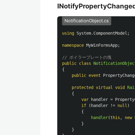
INotifyPropertyCh
NotificationObject.cs
using
System.ComponentModel
;
namespace
MyWinFormsApp
;
// ボイラープレートの塊
public
class
NotificationObjec
{
public
event
PropertyChang
protected
virtual
void
Rai
{
var
handler
=
Property
if
(
handler
!=
null
)
{
handler
(
this
,
new
}
}