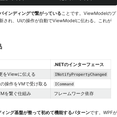
elがバインディングで繋がっている
ことです。ViewModelのプ
され、UIの操作が自動でViewModelに伝わる。これが
品
.NETのインターフェース
更をViewに伝える
INotifyPropertyChanged
の操作をVMで受け取る
ICommand
とVMを繋ぐ仕組み
フレームワーク依存
ディング基盤が整って初めて機能するパターン
です。WPF