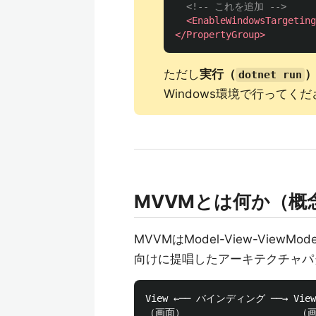
<!-- これを追加 -->
<EnableWindowsTargeting
</PropertyGroup>
ただし
実行（
）
dotnet run
Windows環境で行ってく
MVVMとは何か（概
MVVMはModel-View-ViewMod
向けに提唱したアーキテクチャパ
View ←── バインディング ──→ ViewMo