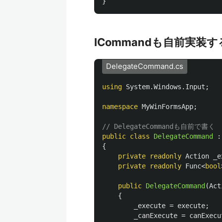
}
ICommandも自前実装す
DelegateCommand.cs
using
System.Windows.Input
;
namespace
MyWinFormsApp
;
// DelegateCommandも自前で書く
public
class
DelegateCommand
:
{
private
readonly
Action
_e
private
readonly
Func
<
bool
public
DelegateCommand
(
Act
{
_execute
=
execute
;
_canExecute
=
canExecu