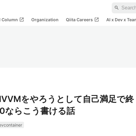
search
open_in_new
open_in_new
al Column
Organization
Qiita Careers
AI x Dev x Tea
sでMVVMをやろうとして自己満足で終
 10ならこう書ける話
evcontainer