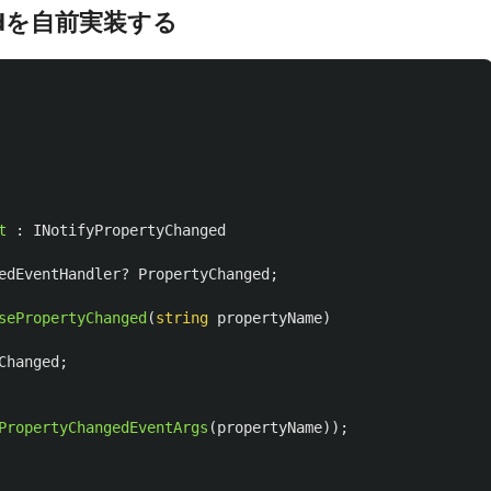
angedを自前実装する
t
:
INotifyPropertyChanged
edEventHandler
?
PropertyChanged
;
sePropertyChanged
(
string
propertyName
)
Changed
;
PropertyChangedEventArgs
(
propertyName
));