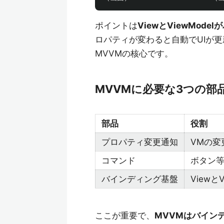
ポイントは
ViewとViewMod
ロパティが変わると自動でUIが更新
MVVMの核心です。
MVVMに必要な3つの部
部品
役割
プロパティ変更通知
VMの変
コマンド
ボタン等
バインディング基盤
View
ここが重要で、
MVVMはバイン