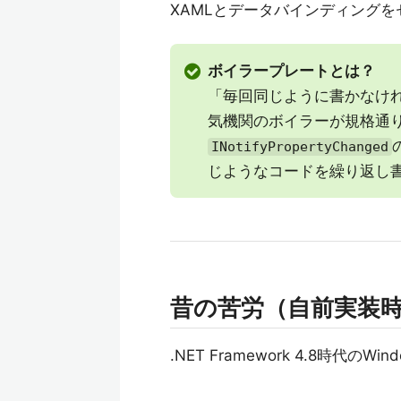
XAMLとデータバインディング
ボイラープレートとは？
「毎回同じように書かなけ
気機関のボイラーが規格通
INotifyPropertyChanged
じようなコードを繰り返し
昔の苦労（自前実装
.NET Framework 4.8時代