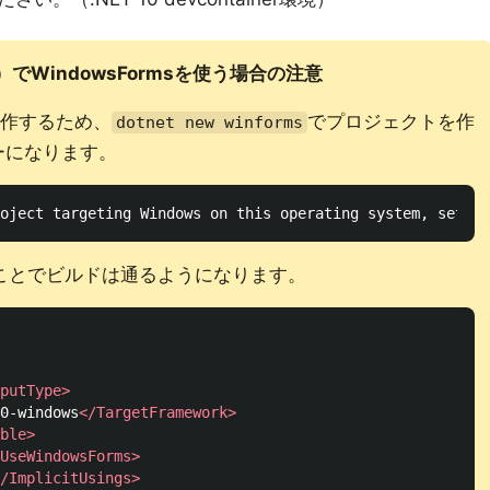
x環境）でWindowsFormsを使う場合の注意
上で動作するため、
でプロジェクトを作
dotnet new winforms
ーになります。
ことでビルドは通るようになります。
putType>
0-windows
</TargetFramework>
ble>
UseWindowsForms>
/ImplicitUsings>