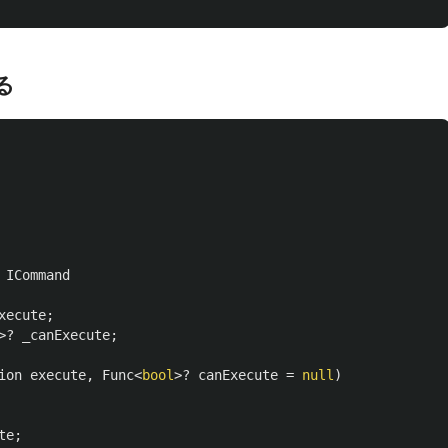
る
ICommand
xecute
;
>?
_canExecute
;
ion
execute
,
Func
<
bool
>?
canExecute
=
null
)
te
;