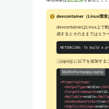
devcontainer（Linu
devcontainerはLinux
成するとそのままではエラ
に以下を追加する
.csproj
MyWinFormsApp.csproj
<PropertyGroup>
<OutputType>
WinExe
</Out
<TargetFramework>
net10.
<Nullable>
enable
</Nulla
<UseWindowsForms>
true
</
<ImplicitUsings>
enable
<