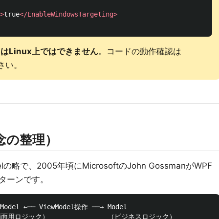
>
true
</EnableWindowsTargeting>
はLinux上ではできません
。コードの動作確認は
ださい。
念の整理）
elの略で、2005年頃にMicrosoftのJohn GossmanがWPF
ターンです。
del ←── ViewModel操作 ──→ Model
