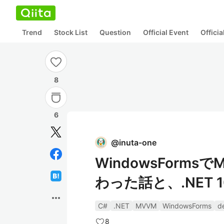
Trend
Stock List
Question
Official Event
Offici
8
6
@
inuta-one
WindowsForm
わった話と、.NET
more_horiz
C#
.NET
MVVM
WindowsForms
d
8