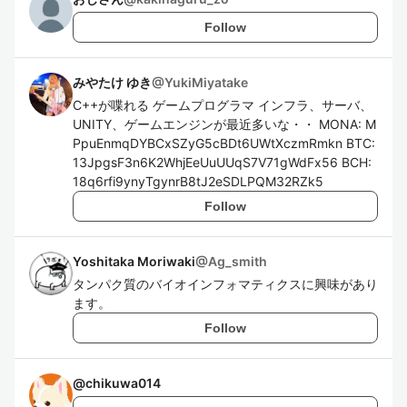
Follow
みやたけ ゆき
@
YukiMiyatake
C++が喋れる ゲームプログラマ インフラ、サーバ、
UNITY、ゲームエンジンが最近多いな・・ MONA: M
PpuEnmqDYBCxSZyG5cBDt6UWtXczmRmkn BTC:
13JpgsF3n6K2WhjEeUuUUqS7V71gWdFx56 BCH:
18q6rfi9ynyTgynrB8tJ2eSDLPQM32RZk5
Follow
Yoshitaka Moriwaki
@
Ag_smith
タンパク質のバイオインフォマティクスに興味があり
ます。
Follow
@
chikuwa014