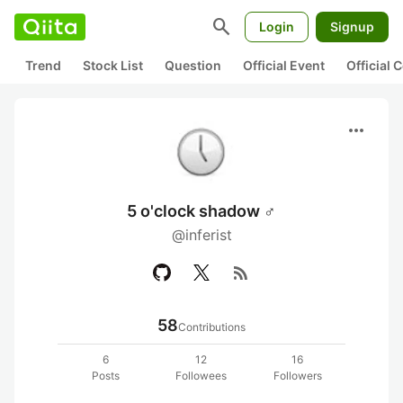
search
Login
Signup
Trend
Stock List
Question
Official Event
Official
more_horiz
5 o'clock shadow ♂
@inferist
rss_feed
58
Contributions
6
12
16
Posts
Followees
Followers