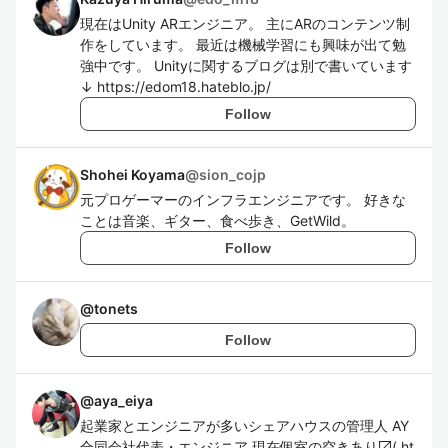
現在はUnity ARエンジニア。 主にARのコンテンツ制
作をしています。 最近は機械学習にも興味が出て勉
強中です。 Unityに関するブログは別で書いています
↓ https://edom18.hateblo.jp/
Follow
Shohei Koyama
@
sion_cojp
元プロゲーマーのインフラエンジニアです。 好きな
ことは音楽、ギター、食べ歩き、GetWild。
Follow
@
tonets
Follow
@
aya_eiya
起業家とエンジニアが多いシェアハウスの管理人 AY
合同会社代表・エンジニア 現在個室の空きあり〼( ht