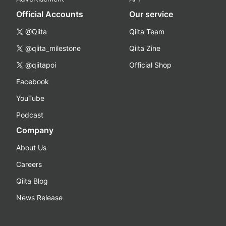
Official Accounts
Our service
@Qiita
Qiita Team
@qiita_milestone
Qiita Zine
@qiitapoi
Official Shop
Facebook
YouTube
Podcast
Company
About Us
Careers
Qiita Blog
News Release