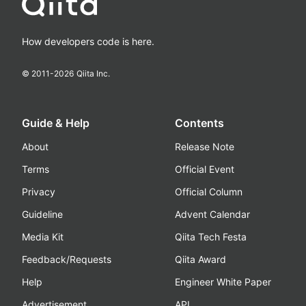
How developers code is here.
© 2011-
2026
Qiita Inc.
Guide & Help
Contents
About
Release Note
Terms
Official Event
Privacy
Official Column
Guideline
Advent Calendar
Media Kit
Qiita Tech Festa
Feedback/Requests
Qiita Award
Help
Engineer White Paper
Advertisement
API