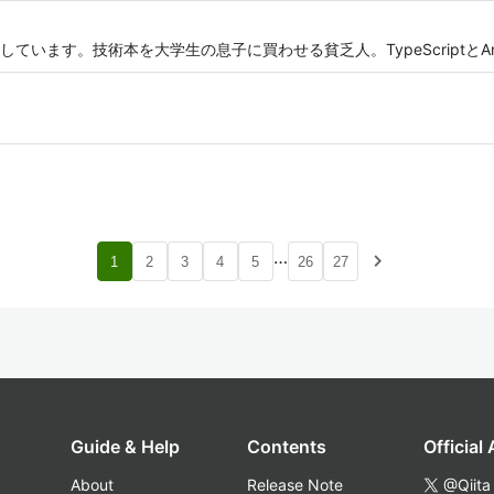
います。技術本を大学生の息子に買わせる貧乏人。TypeScriptとAng
…
navigate_next
1
2
3
4
5
26
27
Guide & Help
Contents
Official
About
Release Note
@Qiita