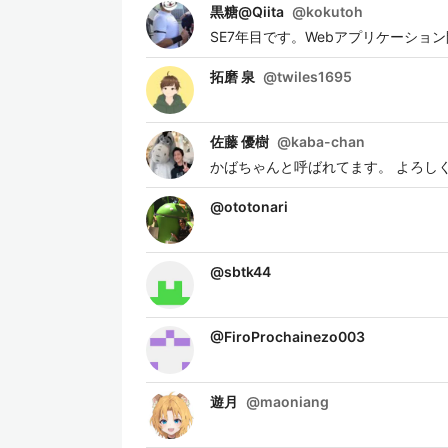
黒糖@Qiita
@
kokutoh
SE7年目です。Webアプリケーショ
拓磨 泉
@
twiles1695
佐藤 優樹
@
kaba-chan
かばちゃんと呼ばれてます。 よろし
@
ototonari
@
sbtk44
@
FiroProchainezo003
遊月
@
maoniang