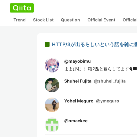
Trend
Stock List
Question
Official Event
Offici
HTTP/3が出るらしいという話を雑に
@
mayobimu
まよびむ ￤ 猫2匹と暮らしてます🐈‍
Shuhei Fujita
@
shuhei_fujita
Yohei Meguro
@
ymeguro
@
nmackee