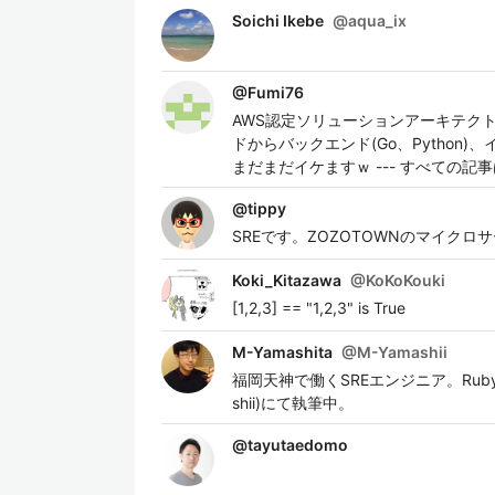
Soichi Ikebe
@
aqua_ix
@
Fumi76
AWS認定ソリューションアーキテクト
ドからバックエンド(Go、Pytho
まだまだイケますｗ --- すべての
@
tippy
SREです。ZOZOTOWNのマイク
Koki_Kitazawa
@
KoKoKouki
[1,2,3] == "1,2,3" is True
M-Yamashita
@
M-Yamashii
福岡天神で働くSREエンジニア。Ruby、Ruby 
shii)にて執筆中。
@
tayutaedomo