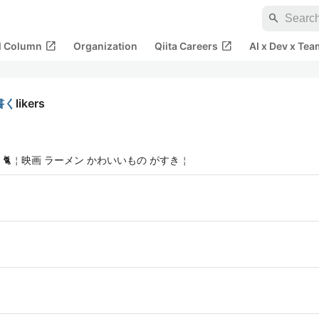
search
open_in_new
open_in_new
al Column
Organization
Qiita Careers
AI x Dev x Tea
書く
likers
⬛ 🐈￤映画 ラーメン かわいいもの がすき￤