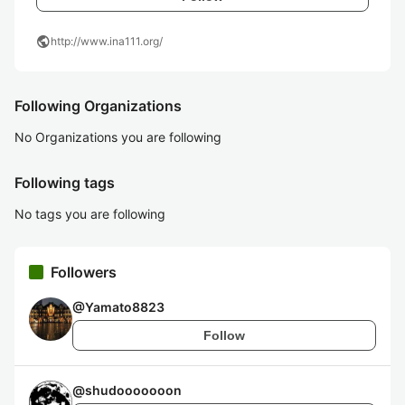
public
http://www.ina111.org/
Following Organizations
No Organizations you are following
Following tags
No tags you are following
Followers
@
Yamato8823
Follow
@
shudooooooon