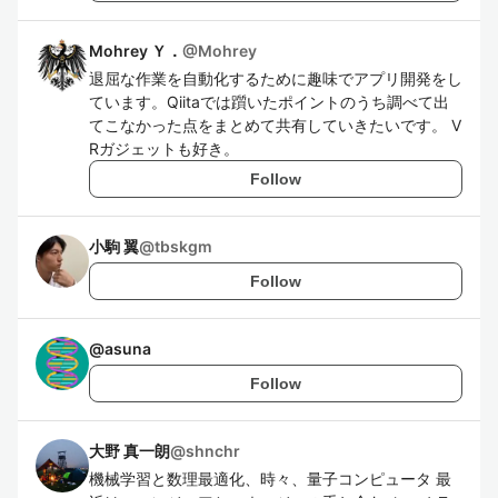
Mohrey Ｙ．
@
Mohrey
退屈な作業を自動化するために趣味でアプリ開発をし
ています。Qiitaでは躓いたポイントのうち調べて出
てこなかった点をまとめて共有していきたいです。 V
Rガジェットも好き。
Follow
小駒 翼
@
tbskgm
Follow
@
asuna
Follow
大野 真一朗
@
shnchr
機械学習と数理最適化、時々、量子コンピュータ 最