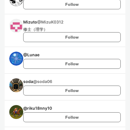
Follow
Mizuto
@
MizuK0312
修士（理学）
Follow
@
Lunae
Follow
soda
@
soda06
Follow
@
riku18nny10
Follow