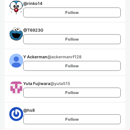
@
rinko14
Follow
@
T6923G
Follow
Y Ackerman
@
ackermanrf128
Follow
Yuta Fujiwara
@
yuta515
Follow
@
hs8
Follow