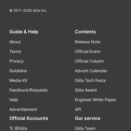
© 2011-
2026
Qiita Inc.
Guide & Help
Contents
About
Release Note
Terms
Official Event
Privacy
Official Column
Guideline
Advent Calendar
Media Kit
Qiita Tech Festa
Feedback/Requests
Qiita Award
Help
Engineer White Paper
Advertisement
API
Official Accounts
Our service
@Qiita
Qiita Team