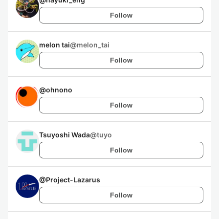
Follow
melon tai
@
melon_tai
Follow
@
ohnono
Follow
Tsuyoshi Wada
@
tuyo
Follow
@
Project-Lazarus
Follow