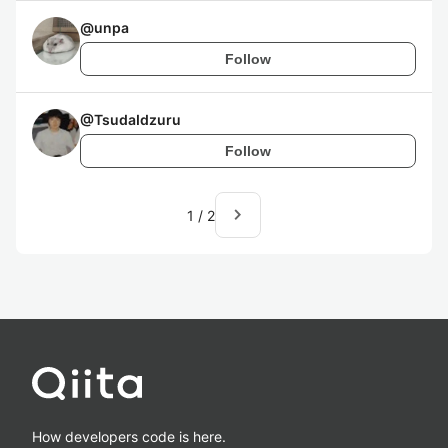
@
unpa
Follow
@
TsudaIdzuru
Follow
navigate_next
1
/
2
How developers code is here.