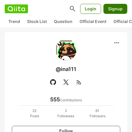
search
Login
Signup
Trend
Stock List
Question
Official Event
Official
more_horiz
@ina111
rss_feed
555
Contributions
22
2
61
Posts
Followees
Followers
Follow