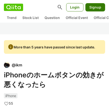
search
Login
Signup
Trend
Stock List
Question
Official Event
Official
info
More than 5 years have passed since last update.
@
ikm
iPhoneのホームボタンの効きが
悪くなったら
iPhone
55