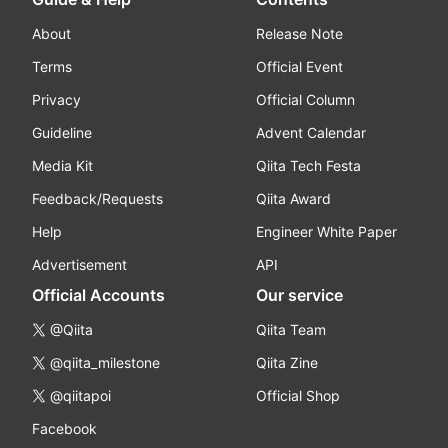
About
Release Note
Terms
Official Event
Privacy
Official Column
Guideline
Advent Calendar
Media Kit
Qiita Tech Festa
Feedback/Requests
Qiita Award
Help
Engineer White Paper
Advertisement
API
Official Accounts
Our service
@Qiita
Qiita Team
@qiita_milestone
Qiita Zine
@qiitapoi
Official Shop
Facebook