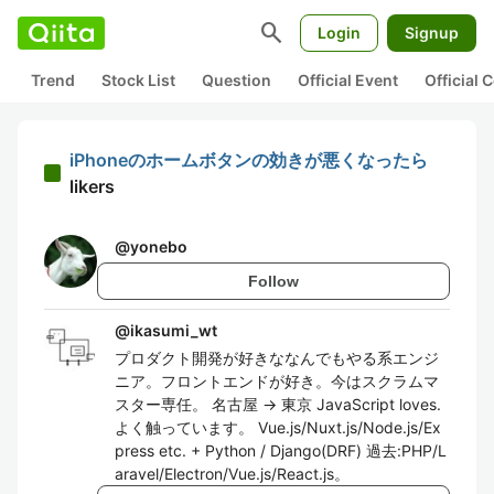
search
Login
Signup
Trend
Stock List
Question
Official Event
Official
iPhoneのホームボタンの効きが悪くなったら
likers
@
yonebo
Follow
@
ikasumi_wt
プロダクト開発が好きななんでもやる系エンジ
ニア。フロントエンドが好き。今はスクラムマ
スター専任。 名古屋 -> 東京 JavaScript loves.
よく触っています。 Vue.js/Nuxt.js/Node.js/Ex
press etc. + Python / Django(DRF) 過去:PHP/L
aravel/Electron/Vue.js/React.js。