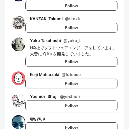
Follow
KANZAKI Takumi
@
tknzk
Follow
Yuku Takahashi
@
yuku_t
HQ社でソフトウェアエンジニアをしています。
大昔に Qiita を開発していました。
Follow
Keiji Matsuzaki
@
futoase
Follow
Yoshiori Shoji
@
yoshiori
Follow
@
gyujp
Follow