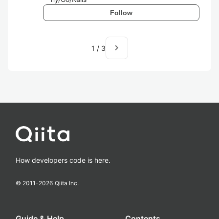
Follow
navigate_next
1
/
3
How developers code is here.
© 2011-
2026
Qiita Inc.
Guide & Help
Contents