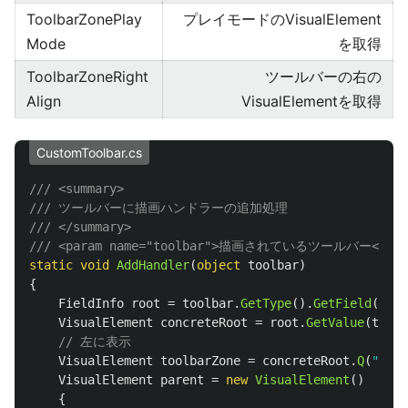
ToolbarZonePlay
プレイモードのVisualElement
Mode
を取得
ToolbarZoneRight
ツールバーの右の
Align
VisualElementを取得
CustomToolbar.cs
/// <summary>
/// ツールバーに描画ハンドラーの追加処理
/// </summary>
/// <param name="toolbar">描画されているツールバー</par
static
void
AddHandler
(
object
toolbar
)
{
FieldInfo
root
=
toolbar
.
GetType
().
GetField
(
"m_R
VisualElement
concreteRoot
=
root
.
GetValue
(
toolb
// 左に表示
VisualElement
toolbarZone
=
concreteRoot
.
Q
(
"Tool
VisualElement
parent
=
new
VisualElement
()
{