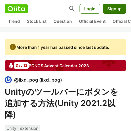
search
Login
Signup
Trend
Stock List
Question
Official Event
Official
info
More than 1 year has passed since last update.
PONOS
Advent Calendar
2023
Day 12
@
iixd_pog
(
iixd_pog
)
Unityのツールバーにボタンを
追加する方法(Unity 2021.2以
降)
Unity
extension