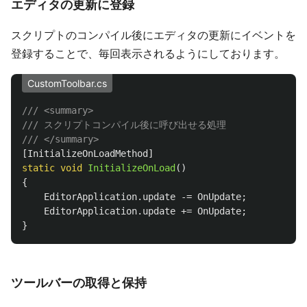
エディタの更新に登録
スクリプトのコンパイル後にエディタの更新にイベントを
登録することで、毎回表示されるようにしております。
CustomToolbar.cs
/// <summary>
/// スクリプトコンパイル後に呼び出せる処理
/// </summary>
[
InitializeOnLoadMethod
]
static
void
InitializeOnLoad
()
{
EditorApplication
.
update
-=
OnUpdate
;
EditorApplication
.
update
+=
OnUpdate
;
}
ツールバーの取得と保持