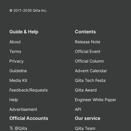
© 2011-
2026
Qiita Inc.
Guide & Help
Contents
About
Release Note
Terms
Official Event
Privacy
Official Column
Guideline
Advent Calendar
Media Kit
Qiita Tech Festa
Feedback/Requests
Qiita Award
Help
Engineer White Paper
Advertisement
API
Official Accounts
Our service
@Qiita
Qiita Team