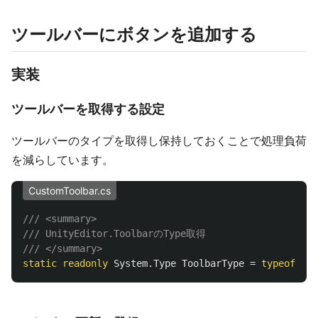
ツールバーにボタンを追加する
実装
ツールバーを取得する設定
ツールバーのタイプを取得し保持しておくことで処理負荷
を減らしています。
CustomToolbar.cs
/// <summary>
/// UnityEditor.ToolbarのType取得
/// </summary>
static
readonly
System
.
Type
ToolbarType
=
typeof
(
Uni