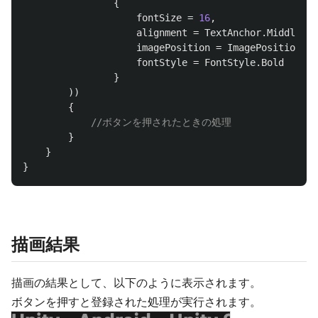
{
fontSize
=
16
,
alignment
=
TextAnchor
.
MiddleCen
imagePosition
=
ImagePosition
.
Im
fontStyle
=
FontStyle
.
Bold
}
))
{
//ボタンを押されたときの処理
}
}
}
描画結果
描画の結果として、以下のように表示されます。
ボタンを押すと登録された処理が実行されます。