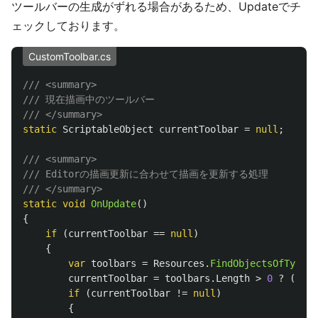
ツールバーの生成がずれる場合があるため、Updateでチ
ェックしております。
CustomToolbar.cs
/// <summary>
/// 現在描画中のツールバー
/// </summary>
static
ScriptableObject
currentToolbar
=
null
;
/// <summary>
/// Editorの描画更新に合わせて描画を更新する処理
/// </summary>
static
void
OnUpdate
()
{
if
(
currentToolbar
==
null
)
{
var
toolbars
=
Resources
.
FindObjectsOfTypeAl
currentToolbar
=
toolbars
.
Length
>
0
?
(
Scri
if
(
currentToolbar
!=
null
)
{