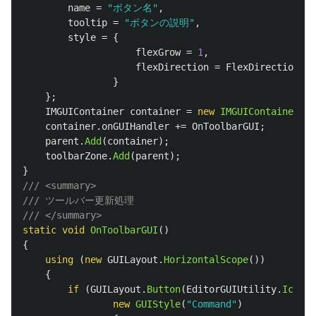
name
=
"ボタン名"
,
tooltip
=
"ボタンの説明"
,
style
=
{
flexGrow
=
1
,
flexDirection
=
FlexDirection
.
Ro
}
};
IMGUIContainer
container
=
new
IMGUIContainer
();
container
.
onGUIHandler
+=
OnToolbarGUI
;
parent
.
Add
(
container
);
toolbarZone
.
Add
(
parent
);
}
/// <summary>
/// ツールバー更新処理
/// </summary>
static
void
OnToolbarGUI
()
{
using
(
new
GUILayout
.
HorizontalScope
())
{
if
(
GUILayout
.
Button
(
EditorGUIUtility
.
IconCo
new
GUIStyle
(
"Command"
)