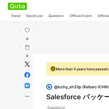
Trend
Stock List
Question
Official Event
Offici
0
0
info
More than 5 years have passed s
@
icchy_sh33p
(
Keitaro ICHI
Salesforce 
more_horiz
Salesforce