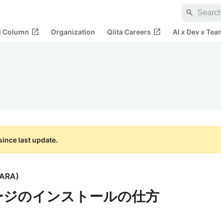
search
open_in_new
open_in_new
al Column
Organization
Qiita Careers
AI x Dev x Tea
ince last update.
HARA
)
パッケージのインストールの仕方