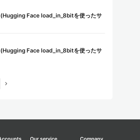
gging Face load_in_8bitを使ったサ
gging Face load_in_8bitを使ったサ
navigate_next
 Accounts
Our service
Company