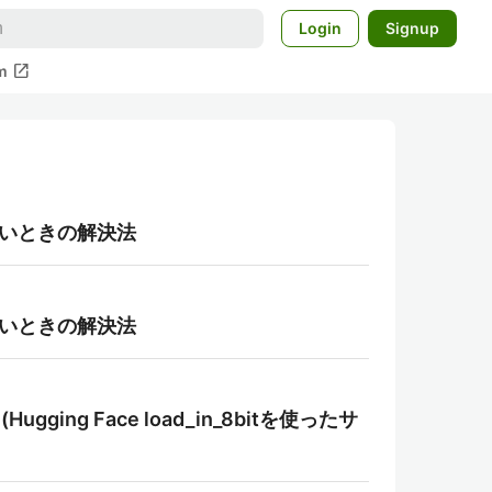
Login
Signup
open_in_new
m
ないときの解決法
ないときの解決法
gging Face load_in_8bitを使ったサ