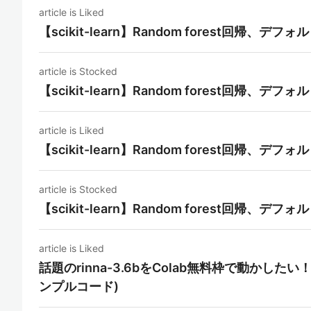
article is Liked
【scikit-learn】Random forest回帰、デフ
article is Stocked
【scikit-learn】Random forest回帰、デフ
article is Liked
【scikit-learn】Random forest回帰、デフ
article is Stocked
【scikit-learn】Random forest回帰、デフ
article is Liked
話題のrinna-3.6bをColab無料枠で動かしたい！(Hu
ンプルコード)