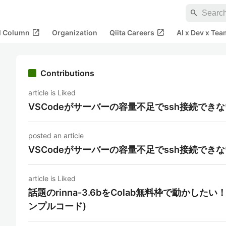
search
open_in_new
open_in_new
al Column
Organization
Qiita Careers
AI x Dev x Tea
Contributions
article is Liked
VSCodeがサーバーの容量不足でssh接続でき
posted an article
VSCodeがサーバーの容量不足でssh接続でき
article is Liked
話題のrinna-3.6bをColab無料枠で動かしたい！(Hu
ンプルコード)