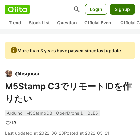
search
Login
Signup
Trend
Stock List
Question
Official Event
Official
info
More than 3 years have passed since last update.
@
hsgucci
M5Stamp C3でリモートIDを作
りたい
Arduino
M5StampC3
OpenDroneID
BLE5
18
Last updated at
2022-06-20
Posted at
2022-05-21