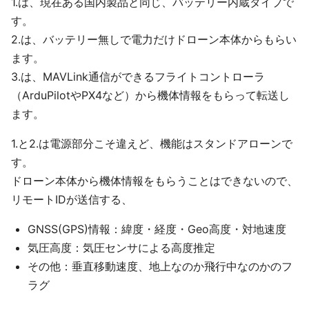
1.は、現在ある国内製品と同じ、バッテリー内蔵タイプで
す。
2.は、バッテリー無しで電力だけドローン本体からもらい
ます。
3.は、MAVLink通信ができるフライトコントローラ
（ArduPilotやPX4など）から機体情報をもらって転送し
ます。
1.と2.は電源部分こそ違えど、機能はスタンドアローンで
す。
ドローン本体から機体情報をもらうことはできないので、
リモートIDが送信する、
GNSS(GPS)情報：緯度・経度・Geo高度・対地速度
気圧高度：気圧センサによる高度推定
その他：垂直移動速度、地上なのか飛行中なのかのフ
ラグ