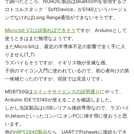
で調べたところ、NORDIC製品はBluetoothを管理するプ
ロトコルスタック「SoftDevice」がS140というバージョ
ンでなければLong Range通信ができないそうです。
Micro:bit V2は頑張ればできそう
ですが、Arduinoとして
使うときはまだ無理なようです。
またMicro:bitは、最近の半導体不足の影響で全く手に入
りません(T_T)
ラズパイもそうですが、イギリス物が全滅な感。
子供のマイコン入門に使われているので、初心者向けの第
一候補だったのですが、現状では見送りです。
MDBT50Qは
スイッチサイエンスの説明通り
にやって、
Arduino IDEでS140が使えることを確認しました。
しかし当該製品はUSBシリアル接続専用なので、ラズパイ
やJetsonといったコンパニオンPCに挿す用に使おうと思
います。
他の
nRF52840製品
なら、UARTでPixhawkに接続もでき