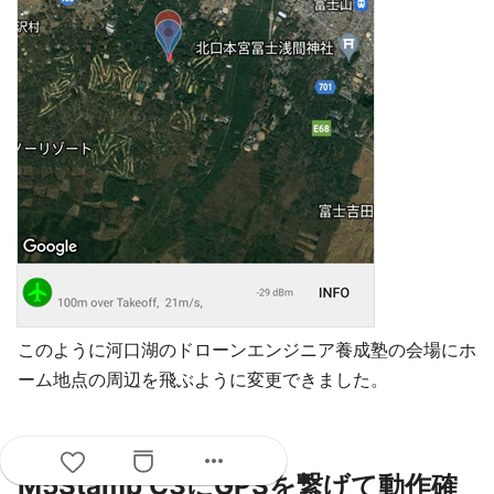
このように河口湖のドローンエンジニア養成塾の会場にホ
ーム地点の周辺を飛ぶように変更できました。
more_horiz
M5Stamp C3にGPSを繋げて動作確