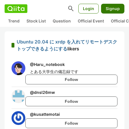
search
Login
Signup
Trend
Stock List
Question
Official Event
Official
Ubuntu 20.04 に xrdp を入れてリモートデスク
トップできるようにする
likers
@
Haru_notebook
とある大学生の備忘録です
Follow
@
dnsl26mw
Follow
@
kusattemotai
Follow