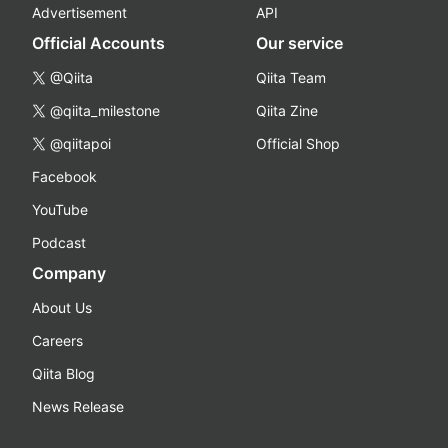
Advertisement
API
Official Accounts
Our service
@Qiita
Qiita Team
@qiita_milestone
Qiita Zine
@qiitapoi
Official Shop
Facebook
YouTube
Podcast
Company
About Us
Careers
Qiita Blog
News Release