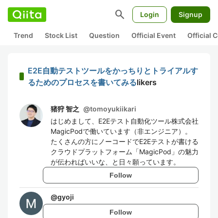
search
Login
Signup
Trend
Stock List
Question
Official Event
Official
E2E自動テストツールをかっちりとトライアルす
るためのプロセスを書いてみる
likers
猪狩 智之
@
tomoyukiikari
はじめまして、E2Eテスト自動化ツール株式会社
MagicPodで働いています（非エンジニア）。
たくさんの方にノーコードでE2Eテストが書ける
クラウドプラットフォーム「MagicPod」の魅力
が伝わればいいな、と日々願っています。
Follow
@
gyoji
Follow