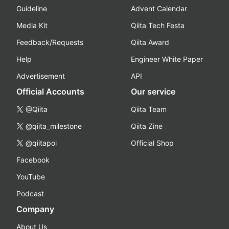
Guideline
Advent Calendar
Media Kit
Qiita Tech Festa
Feedback/Requests
Qiita Award
Help
Engineer White Paper
Advertisement
API
Official Accounts
Our service
@Qiita
Qiita Team
@qiita_milestone
Qiita Zine
@qiitapoi
Official Shop
Facebook
YouTube
Podcast
Company
About Us