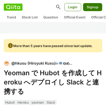
search
Login
Signup
Trend
Stock List
Question
Official Event
Official
info
More than 5 years have passed since last update.
@
hkusu
(
Hiroyuki Kusu
)
in
ゆめみ
Yeoman で Hubot を作成して H
eroku へデプロイし Slack と連
携する
Hubot
Heroku
yeoman
Slack