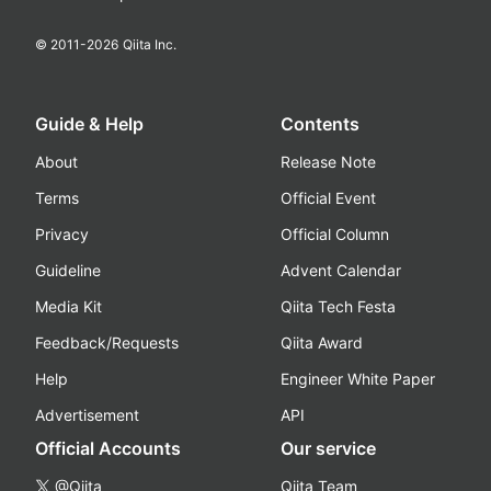
© 2011-
2026
Qiita Inc.
Guide & Help
Contents
About
Release Note
Terms
Official Event
Privacy
Official Column
Guideline
Advent Calendar
Media Kit
Qiita Tech Festa
Feedback/Requests
Qiita Award
Help
Engineer White Paper
Advertisement
API
Official Accounts
Our service
@Qiita
Qiita Team