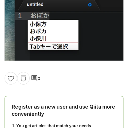
comment
0
Register as a new user and use Qiita more
conveniently
You get articles that match your needs