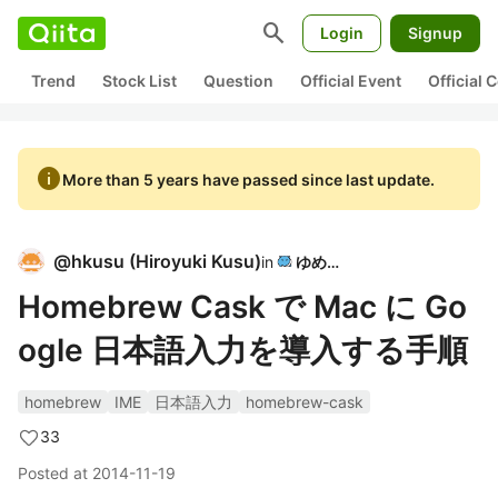
search
Login
Signup
Trend
Stock List
Question
Official Event
Official
info
More than 5 years have passed since last update.
@
hkusu
(
Hiroyuki Kusu
)
in
ゆめみ
Homebrew Cask で Mac に Go
ogle 日本語入力を導入する手順
homebrew
IME
日本語入力
homebrew-cask
33
Posted at
2014-11-19