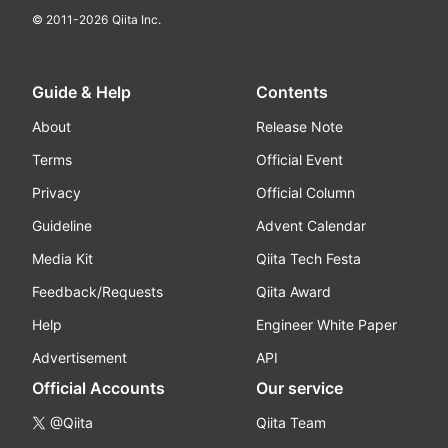
© 2011-
2026
Qiita Inc.
Guide & Help
Contents
About
Release Note
Terms
Official Event
Privacy
Official Column
Guideline
Advent Calendar
Media Kit
Qiita Tech Festa
Feedback/Requests
Qiita Award
Help
Engineer White Paper
Advertisement
API
Official Accounts
Our service
@Qiita
Qiita Team