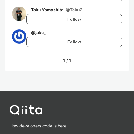
Taku Yamashita
@
Taku2
Follow
@
jake_
Follow
1
/
1
How developers code is here.