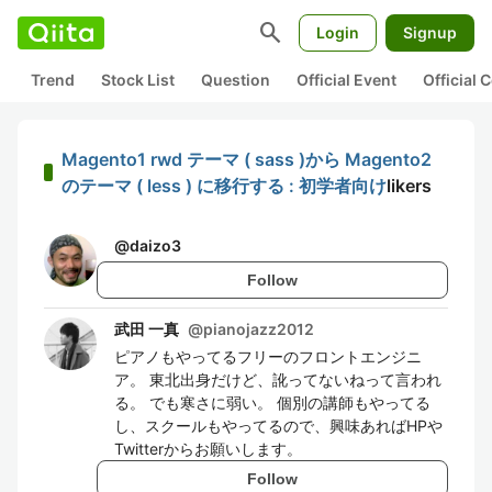
search
Login
Signup
Trend
Stock List
Question
Official Event
Official
Magento1 rwd テーマ ( sass )から Magento2
のテーマ ( less ) に移行する : 初学者向け
likers
@
daizo3
Follow
武田 一真
@
pianojazz2012
ピアノもやってるフリーのフロントエンジニ
ア。 東北出身だけど、訛ってないねって言われ
る。 でも寒さに弱い。 個別の講師もやってる
し、スクールもやってるので、興味あればHPや
Twitterからお願いします。
Follow