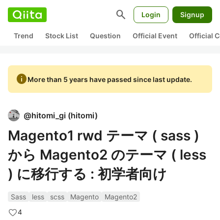
search
Login
Signup
Trend
Stock List
Question
Official Event
Official
info
More than 5 years have passed since last update.
@
hitomi_gi
(
hitomi
)
Magento1 rwd テーマ ( sass )
から Magento2 のテーマ ( less
) に移行する : 初学者向け
Sass
less
scss
Magento
Magento2
4