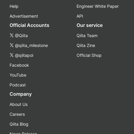
Help
Engineer White Paper
Advertisement
API
Official Accounts
Our service
@Qiita
Qiita Team
@qiita_milestone
Qiita Zine
@qiitapoi
Official Shop
Facebook
YouTube
Podcast
Company
About Us
Careers
Qiita Blog
News Release