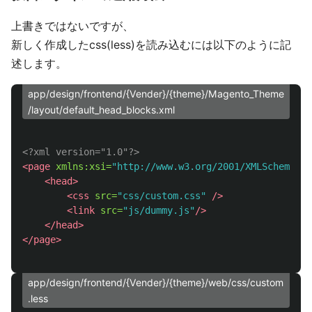
上書きではないですが、
新しく作成したcss(less)を読み込むには以下のように記
述します。
app/design/frontend/{Vender}/{theme}/Magento_Theme
/layout/default_head_blocks.xml
<?xml version="1.0"?>
<page
xmlns:xsi=
"http://www.w3.org/2001/XMLSchema-in
<head>
<css
src=
"css/custom.css"
/>
<link
src=
"js/dummy.js"
/>
</head>
</page>
app/design/frontend/{Vender}/{theme}/web/css/custom
.less