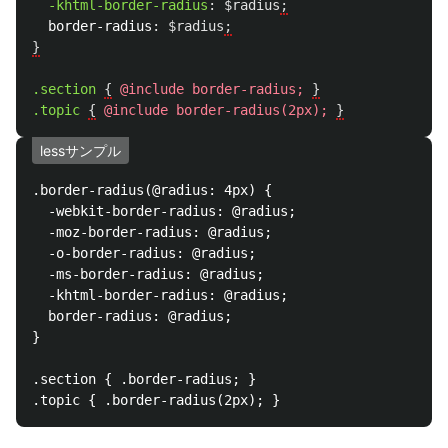
-khtml-border-radius
:
$radius
;
border-radius
:
$radius
;
}
.section
{
@
include
border-radius
;
}
.topic
{
@
include
border-radius
(
2px
);
}
lessサンプル
.border-radius(@radius: 4px) {

  -webkit-border-radius: @radius;

  -moz-border-radius: @radius;

  -o-border-radius: @radius;

  -ms-border-radius: @radius;

  -khtml-border-radius: @radius;

  border-radius: @radius;

}

.section { .border-radius; }
