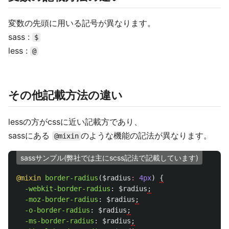
変数の先頭に用いる記号が異なります。
sass :
$
less :
@
その他記載方法の違い
lessの方がcssに近い記載方であり、
sassにある
のような機能の記法が異なります。
@mixin
sassサンプル(弊社では主にscss記法で記載しています)
@mixin
border-radius
(
$radius
:
4px
)
{
-webkit-border-radius
:
$radius
;
-moz-border-radius
:
$radius
;
-o-border-radius
:
$radius
;
-ms-border-radius
:
$radius
;