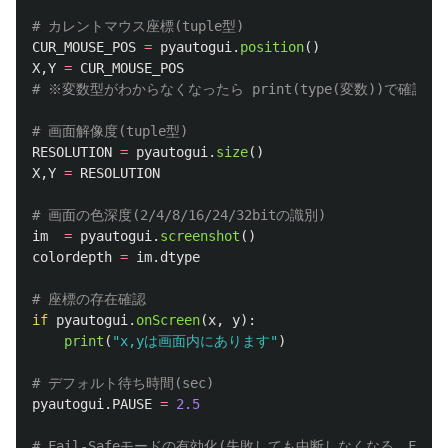
CUR_MOUSE_POS
=
pyautogui
.
position
()
X
,
Y
=
CUR_MOUSE_POS
RESOLUTION
=
pyautogui
.
size
()
X
,
Y
=
RESOLUTION
im
=
pyautogui
.
screenshot
()
colordepth
=
im
.
dtype
if
pyautogui
.
onScreen
(
x
,
y
):
print
(
"
x,yは画面内にあります
"
)
pyautogui
.
PAUSE
=
2.5