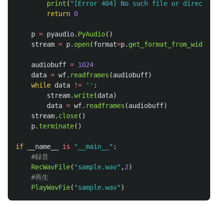
print
(
"
[Error 404] No such file or directory
return
0
p
=
pyaudio
.
PyAudio
()
stream
=
p
.
open
(
format
=
p
.
get_format_from_width
(
w
audiobuff
=
1024
data
=
wf
.
readframes
(
audiobuff
)
while
data
!=
''
:
stream
.
write
(
data
)
data
=
wf
.
readframes
(
audiobuff
)
stream
.
close
()
p
.
terminate
()
if
__name__
is
"
__main__
"
:
RecWavFile
(
"
sample.wav
"
,
2
)
PlayWavFie
(
"
sample.wav
"
)