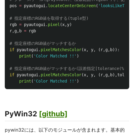
pos
=
pyautogui
.
locateCenterOnScreen
(
'
looksLikeThis.
rgb
=
pyautogui
.
pixel
(
x
,
y
)
r
,
g
,
b
=
rgb
if
pyautogui
.
pixelMatchesColor
(
x
,
y
,
(
r
,
g
,
b
)):
print
(
'
Color Matched !!
'
)
if
pyautogui
.
pixelMatchesColor
(
x
,
y
,
(
r
,
g
,
b
),
toleran
print
(
'
Color Matched !!
'
)
PyWin32
[github]
pywin32には、以下のモジュールが含まれます。基本的