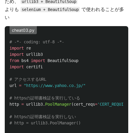
ため、
urllib3 + BeautifulSoup
よりも
で使われることが多
selenium + BeautifulSoup
い
cheat03.py
import
re
import
urllib3
from
bs4
import
BeautifulSoup
import
certifi
url
=
"
https://www.yahoo.co.jp/
"
http
=
urllib3
.
PoolManager
(
cert_reqs
=
'
CERT_REQUIRED
'
# httpsの証明書検証を実行しない
