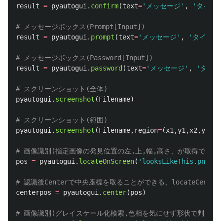
result
=
pyautogui
.
confirm
(
text
=
'
メッセージ
'
,
'
タイト
result
=
pyautogui
.
prompt
(
text
=
'
メッセージ
'
,
'
タイトル
result
=
pyautogui
.
password
(
text
=
'
メッセージ
'
,
'
タイト
pyautogui
.
screenshot
(
Filename
)
pyautogui
.
screenshot
(
Filename
,
region
=
(
x1
,
y1
,
x2
,
y2
))
pos
=
pyautogui
.
locateOnScreen
(
'
looksLikeThis.png
'
)
centerpos
=
pyautogui
.
center
(
pos
)