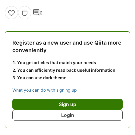
comment
0
Register as a new user and use Qiita more
conveniently
You get articles that match your needs
You can efficiently read back useful information
You can use dark theme
What you can do with signing up
Sign up
Login