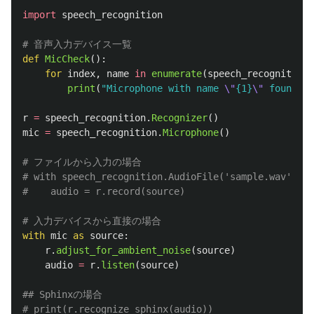
import
speech_recognition
def
MicCheck
():
for
index
,
name
in
enumerate
(
speech_recognition
.
print
(
"
Microphone with name 
\"
{1}
\"
 found fo
r
=
speech_recognition
.
Recognizer
()
mic
=
speech_recognition
.
Microphone
()
# ファイルから入力の場合

# with speech_recognition.AudioFile('sample.wav') as
with
mic
as
source
:
r
.
adjust_for_ambient_noise
(
source
)
audio
=
r
.
listen
(
source
)
## Sphinxの場合
