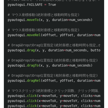
pyautogui
.
FAILSAFE
=
True
pyautogui
.
moveTo
(
x
,
y
,
duration
=
num_seconds
)
pyautogui
.
moveRel
(
xOffset
,
yOffset
,
duration
=
num_sec
pyautogui
.
drag
(
x
,
y
,
duration
=
num_seconds
,
button
=
'
r
pyautogui
.
dragTo
(
x
,
y
,
duration
=
num_seconds
)
pyautogui
.
dragRel
(
xOffset
,
yOffset
,
duration
=
num_sec
pyautogui
.
click
(
x
=
moveToX
,
y
=
moveToY
,
clicks
=
num_of_
pyautogui
.
click
(
x
=
moveToX
,
y
=
moveToY
,
clicks
=
num_of_
pyautogui
.
click
(
x
=
moveToX
,
y
=
moveToY
,
clicks
=
num_of_