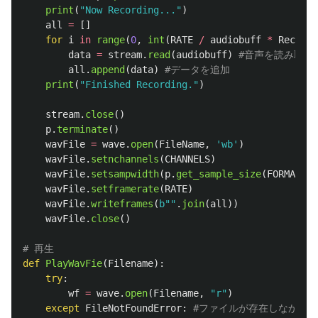
print
(
"
Now Recording...
"
)
all
=
[]
for
i
in
range
(
0
,
int
(
RATE
/
audiobuff
*
Record_
data
=
stream
.
read
(
audiobuff
)
all
.
append
(
data
)
print
(
"
Finished Recording.
"
)
stream
.
close
()
p
.
terminate
()
wavFile
=
wave
.
open
(
FileName
,
'
wb
'
)
wavFile
.
setnchannels
(
CHANNELS
)
wavFile
.
setsampwidth
(
p
.
get_sample_size
(
FORMAT
))
wavFile
.
setframerate
(
RATE
)
wavFile
.
writeframes
(
b
""
.
join
(
all
))
wavFile
.
close
()
def
PlayWavFie
(
Filename
):
try
:
wf
=
wave
.
open
(
Filename
,
"
r
"
)
except
FileNotFoundError
: