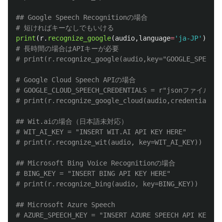
## Google Speech Recognitionの場合

print
(
r
.
recognize_google
(
audio
,
language
=
'
ja-JP
'
))
# 長時間の場合はAPIキーが必要

# Google Cloud Speech APIの場合

# GOOGLE_CLOUD_SPEECH_CREDENTIALS = r"jsonファイ
## Wit.aiの場合（日本語未対応）

# WIT_AI_KEY = "INSERT WIT.AI API KEY HERE"

## Microsoft Bing Voice Recognitionの場合

# BING_KEY = "INSERT BING API KEY HERE" 

## Microsoft Azure Speech

# AZURE_SPEECH_KEY = "INSERT AZURE SPEECH API KEY HE