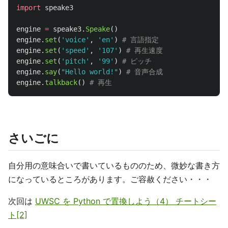
import
speake3
engine
=
speake3
.
Speake
()
engine
.
set
(
'
voice
'
,
'
en
'
)
engine
.
set
(
'
speed
'
,
'
107
'
)
engine
.
set
(
'
pitch
'
,
'
99
'
)
engine
.
say
(
"
Hello world!
"
)
engine
.
talkback
()
さいごに
自分用の意味合いで書いているもののため、微妙な書き方
になっているところがあります。ご容赦ください・・・
次回は
UWSC を Python で置換しよう（4） チートシー
ト[2]