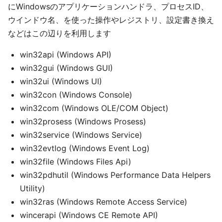
にWindowsのアプリケーションハンドラ、プロセスID、
ウインドウ名、を使った操作やレジストリ、設定書き換え
などはこの辺りを利用します
win32api (Windows API)
win32gui (Windows GUI)
win32ui (Windows UI)
win32con (Windows Console)
win32com (Windows OLE/COM Object)
win32prosess (Windows Prosess)
win32service (Windows Service)
win32evtlog (Windows Event Log)
win32file (Windows Files Api)
win32pdhutil (Windows Performance Data Helpers
Utility)
win32ras (Windows Remote Access Service)
wincerapi (Windows CE Remote API)