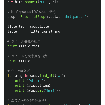
r
=
http
.
request
(
'
GET
'
,
url
)
soup
=
BeautifulSoup
(
r
.
data
,
'
html.parser
'
)
title_tag
=
soup
.
title
title
=
title_tag
.
string
print 
(
title_tag
)
print 
(
title
)
for
atag
in
soup
.
find_all
(
"
a
"
):
print 
(
"
ALL : 
"
)
print 
(
atag
.
string
)
print 
(
atag
.
get
(
"
href
"
))