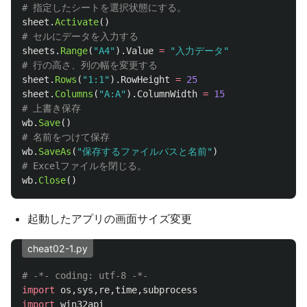
sheet
.
Activate
()
sheets
.
Range
(
"
A4
"
).
Value
=
"
入力データ
"
sheet
.
Rows
(
"
1:1
"
).
RowHeight
=
25
sheet
.
Columns
(
"
A:A
"
).
ColumnWidth
=
15
wb
.
Save
()
wb
.
SaveAs
(
"
保存するファイルパスと名前
"
)
wb
.
Close
()
起動したアプリの画面サイズ変更
cheat02-1.py
import
os
,
sys
,
re
,
time
,
subprocess
import
win32api