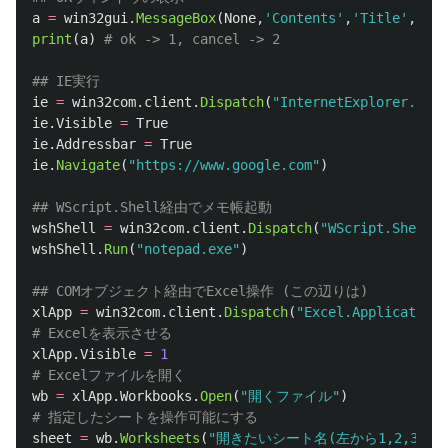
a
=
win32gui
.
MessageBox
(
None
,
'
Contents
'
,
'
Title
'
,
1
)
print
(
a
)
ie
=
win32com
.
client
.
Dispatch
(
"
InternetExplorer.Appl
ie
.
Visible
=
True
ie
.
Addressbar
=
True
ie
.
Navigate
(
"
https://www.google.com
"
)
wshShell
=
win32com
.
client
.
Dispatch
(
"
WScript.Shell
"
)
wshShell
.
Run
(
"
notepad.exe
"
)
xlApp
=
win32com
.
client
.
Dispatch
(
"
Excel.Application
"
xlApp
.
Visible
=
1
wb
=
xlApp
.
Workbooks
.
Open
(
"
開くファイル
"
)
sheet
=
wb
.
Worksheets
(
"
開きたいシート名(左から1,2,3.