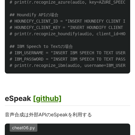
## Houndify APIの場合

# HOUNDIFY_CLIENT_ID = "INSERT HOUNDIFY CLIENT ID HE
# HOUNDIFY_CLIENT_KEY = "INSERT HOUNDIFY CLIENT KEY 
## IBM Speech to Textの場合

# IBM_USERNAME = "INSERT IBM SPEECH TO TEXT USERNAME
# IBM_PASSWORD = "INSERT IBM SPEECH TO TEXT PASSWORD
eSpeak
[github]
音声合成は外部APIのeSpeakを利用する
cheat06.py