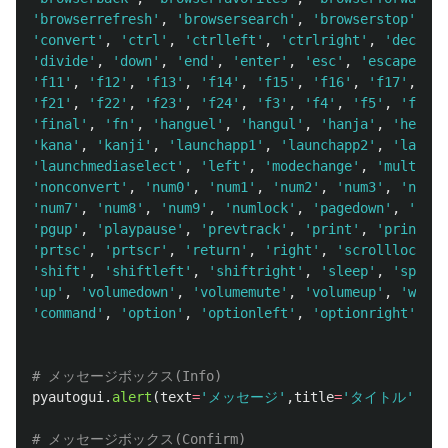
'
browserrefresh
'
,
'
browsersearch
'
,
'
browserstop
'
,
'
c
'
convert
'
,
'
ctrl
'
,
'
ctrlleft
'
,
'
ctrlright
'
,
'
decimal
'
divide
'
,
'
down
'
,
'
end
'
,
'
enter
'
,
'
esc
'
,
'
escape
'
,
'
'
f11
'
,
'
f12
'
,
'
f13
'
,
'
f14
'
,
'
f15
'
,
'
f16
'
,
'
f17
'
,
'
f1
'
f21
'
,
'
f22
'
,
'
f23
'
,
'
f24
'
,
'
f3
'
,
'
f4
'
,
'
f5
'
,
'
f6
'
,
'
final
'
,
'
fn
'
,
'
hanguel
'
,
'
hangul
'
,
'
hanja
'
,
'
help
'
,
'
kana
'
,
'
kanji
'
,
'
launchapp1
'
,
'
launchapp2
'
,
'
launch
'
launchmediaselect
'
,
'
left
'
,
'
modechange
'
,
'
multiply
'
nonconvert
'
,
'
num0
'
,
'
num1
'
,
'
num2
'
,
'
num3
'
,
'
num4
'
'
num7
'
,
'
num8
'
,
'
num9
'
,
'
numlock
'
,
'
pagedown
'
,
'
page
'
pgup
'
,
'
playpause
'
,
'
prevtrack
'
,
'
print
'
,
'
printscr
'
prtsc
'
,
'
prtscr
'
,
'
return
'
,
'
right
'
,
'
scrolllock
'
,
'
shift
'
,
'
shiftleft
'
,
'
shiftright
'
,
'
sleep
'
,
'
space
'
'
up
'
,
'
volumedown
'
,
'
volumemute
'
,
'
volumeup
'
,
'
win
'
,
'
command
'
,
'
option
'
,
'
optionleft
'
,
'
optionright
'
]
pyautogui
.
alert
(
text
=
'
メッセージ
'
,
title
=
'
タイトル
'
,
but