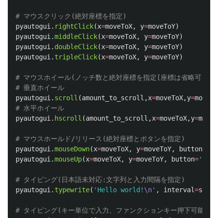
pyautogui
.
rightClick
(
x
=
moveToX
,
y
=
moveToY
)
pyautogui
.
middleClick
(
x
=
moveToX
,
y
=
moveToY
)
pyautogui
.
doubleClick
(
x
=
moveToX
,
y
=
moveToY
)
pyautogui
.
tripleClick
(
x
=
moveToX
,
y
=
moveToY
)
# マウスホイール(ノッチ数と絶対座標を指定[座標は省略可])

pyautogui
.
scroll
(
amount_to_scroll
,
x
=
moveToX
,
y
=
moveTo
pyautogui
.
hscroll
(
amount_to_scroll
,
x
=
moveToX
,
y
=
moveT
pyautogui
.
mouseDown
(
x
=
moveToX
,
y
=
moveToY
,
button
=
'
le
pyautogui
.
mouseUp
(
x
=
moveToX
,
y
=
moveToY
,
button
=
'
left
pyautogui
.
typewrite
(
'
Hello world!
\n
'
,
interval
=
secs_