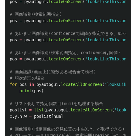
pos
=
pyautogui
.
locateOnScreen
(
'
looksLikeThis.png
'
,
g
pos
=
pyautogui
.
locateOnScreen
(
'
looksLikeThis.png
'
,
r
pos
=
pyautogui
.
locateOnScreen
(
'
looksLikeThis.png
'
,
c
pos
=
pyautogui
.
locateOnScreen
(
'
looksLikeThis.png
'
,
r
# 画面認識(画面上に複数ある場合全て検出)

for
pos
in
pyautogui
.
locateAllOnScreen
(
'
looksLikeThi
print
(
pos
)
poslist
=
list
(
pyautogui
.
locateAllOnScreen
(
'
looksLik
x
,
y
,
h
,
w
=
poslist
[
num
]
# 画像識別(指定画像の発見位置の中央X,Y、が取得できる)
