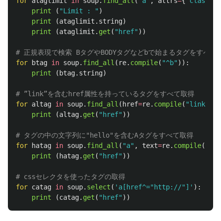
for
ataglimit
in
soup
.
find_all
(
"
a
"
,
attrs
=
{
"
class
"
:
print 
(
"
Limit : 
"
)
print 
(
ataglimit
.
string
)
print 
(
ataglimit
.
get
(
"
href
"
))
for
btag
in
soup
.
find_all
(
re
.
compile
(
"
^b
"
)):
print 
(
btag
.
string
)
for
altag
in
soup
.
find_all
(
href
=
re
.
compile
(
"
link
"
)):
print 
(
altag
.
get
(
"
href
"
))
for
hatag
in
soup
.
find_all
(
"
a
"
,
text
=
re
.
compile
(
"
hel
print 
(
hatag
.
get
(
"
href
"
))
for
catag
in
soup
.
select
(
'
a[href^=
"
http://
"
]
'
):
print 
(
catag
.
get
(
"
href
"
))