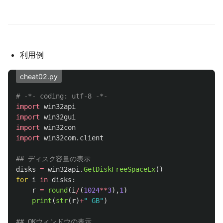
利用例
cheat02.py
import
win32api
import
win32gui
import
win32con
import
win32com.client
disks
=
win32api
.
GetDiskFreeSpaceEx
()
for
i
in
disks
:
r
=
round
(
i
/
(
1024
**
3
),
1
)
print
(
str
(
r
)
+
"
 GB
"
)