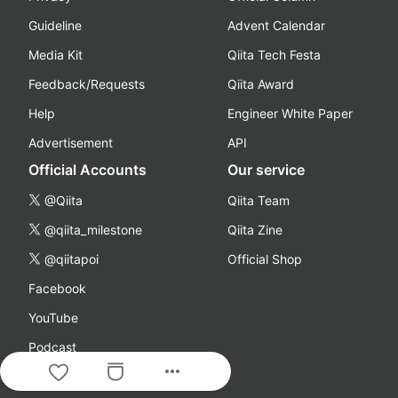
Guideline
Advent Calendar
Media Kit
Qiita Tech Festa
Feedback/Requests
Qiita Award
Help
Engineer White Paper
Advertisement
API
Official Accounts
Our service
@Qiita
Qiita Team
@qiita_milestone
Qiita Zine
@qiitapoi
Official Shop
Facebook
YouTube
Podcast
more_horiz
Company