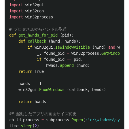
import
win32gui
import
win32con
import
win32process
def
get_hwnds_for_pid
(
pid
):
def
callback
(
hwnd
,
hwnds
):
if
win32gui
.
IsWindowVisible 
(
hwnd
)
and
win32
_
,
found_pid
=
win32process
.
GetWindowThr
if
found_pid
==
pid
:
hwnds
.
append 
(
hwnd
)
return
True
hwnds
=
[]
win32gui
.
EnumWindows 
(
callback
,
hwnds
)
return
hwnds
child_process
=
subprocess
.
Popen
(
r
'
c:\windows\system
time
.
sleep
(
2
)