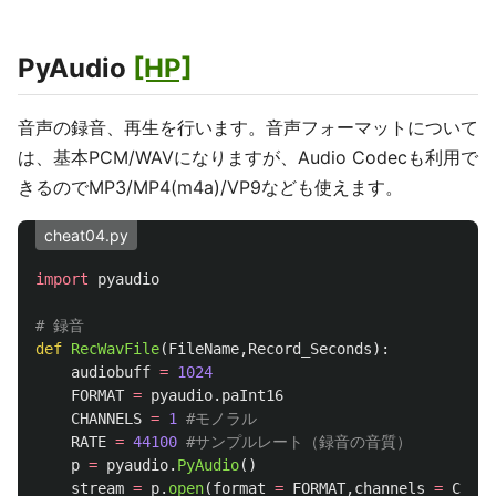
PyAudio
[HP]
音声の録音、再生を行います。音声フォーマットについて
は、基本PCM/WAVになりますが、Audio Codecも利用で
きるのでMP3/MP4(m4a)/VP9なども使えます。
cheat04.py
import
pyaudio
def
RecWavFile
(
FileName
,
Record_Seconds
):
audiobuff
=
1024
FORMAT
=
pyaudio
.
paInt16
CHANNELS
=
1
RATE
=
44100
p
=
pyaudio
.
PyAudio
()
stream
=
p
.
open
(
format
=
FORMAT
,
channels
=
CHANN