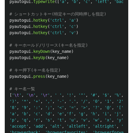
pyautogui
.
typewrite
([
'
a
'
,
'
b
'
,
'
c
'
,
'
left
'
,
'
backspa
pyautogui
.
hotkey
(
'
ctrl
'
,
'
a
'
)
pyautogui
.
hotkey
(
'
ctrl
'
,
'
c
'
)
pyautogui
.
hotkey
(
'
ctrl
'
,
'
v
'
)
pyautogui
.
keyDown
(
key_name
)
pyautogui
.
keyUp
(
key_name
)
pyautogui
.
press
(
key_name
)
[
'
\t
'
,
'
\n
'
,
'
\r
'
,
'
'
,
'
!
'
,
'"'
,
'
#
'
,
'
$
'
,
'
%
'
,
'
&
'
'
)
'
,
'
*
'
,
'
+
'
,
'
,
'
,
'
-
'
,
'
.
'
,
'
/
'
,
'
0
'
,
'
1
'
,
'
2
'
,
'
3
'
8
'
,
'
9
'
,
'
:
'
,
'
;
'
,
'
<
'
,
'
=
'
,
'
>
'
,
'
?
'
,
'
@
'
,
'
[
'
,
'
\
'
a
'
,
'
b
'
,
'
c
'
,
'
d
'
,
'
e
'
,
'
f
'
,
'
g
'
,
'
h
'
,
'
i
'
,
'
j
'
,
'
k
'
'
p
'
,
'
q
'
,
'
r
'
,
'
s
'
,
'
t
'
,
'
u
'
,
'
v
'
,
'
w
'
,
'
x
'
,
'
y
'
,
'
z
'
accept
'
,
'
add
'
,
'
alt
'
,
'
altleft
'
,
'
altright
'
,
'
apps
'
browserback
'
,
'
browserfavorites
'
,
'
browserforward
'
,