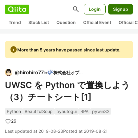
search
Login
Signup
Trend
Stock List
Question
Official Event
Official
info
More than 5 years have passed since last update.
@
hirohiro77
in
株式会社オプト
UWSC を Python で置換しよう
（3）チートシート[1]
Python
BeautifulSoup
pyautogui
RPA
pywin32
26
Last updated at
2019-08-23
Posted at
2019-08-21