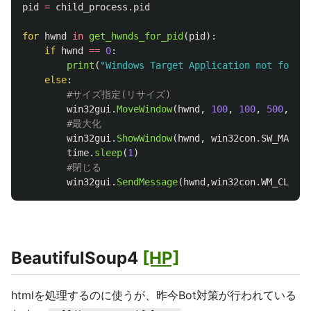
pid
=
child_process
.
pid
for
hwnd
in
get_hwnds_for_pid
(
pid
):
if
hwnd
==
0
:
print
(
"
Windows Target Application not found!
else
:
win32gui
.
MoveWindow
(
hwnd
,
100
,
100
,
500
,
500
win32gui
.
ShowWindow
(
hwnd
,
win32con
.
SW_MAXIMI
time
.
sleep
(
1
)
win32gui
.
SendMessage
(
hwnd
,
win32con
.
WM_CLOSE
,
BeautifulSoup4
[HP]
htmlを処理するのに使うが、昨今Bot対策が行われている