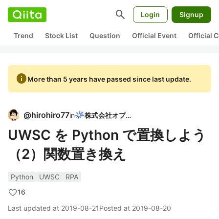
search
Login
Signup
Trend
Stock List
Question
Official Event
Official
info
More than 5 years have passed since last update.
@
hirohiro77
in
株式会社オプト
UWSC を Python で置換しよう
（2）関数置き換え
Python
UWSC
RPA
16
Last updated at
2019-08-21
Posted at
2019-08-20