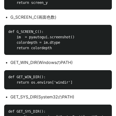
G_SCREEN_C(画面色数)
def G_SCREEN_C():

    im  = pyautogui.screenshot()

    colordepth = im.dtype

GET_WIN_DIR(WindowsのPATH)
def GET_WIN_DIR():

GET_SYS_DIR(System32のPATH)
def GET_SYS_DIR():
