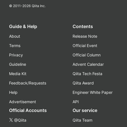
© 2011-
2026
Qiita Inc.
Guide & Help
Contents
About
Release Note
Terms
Official Event
Privacy
Official Column
Guideline
Advent Calendar
Media Kit
Qiita Tech Festa
Feedback/Requests
Qiita Award
Help
Engineer White Paper
Advertisement
API
Official Accounts
Our service
@Qiita
Qiita Team