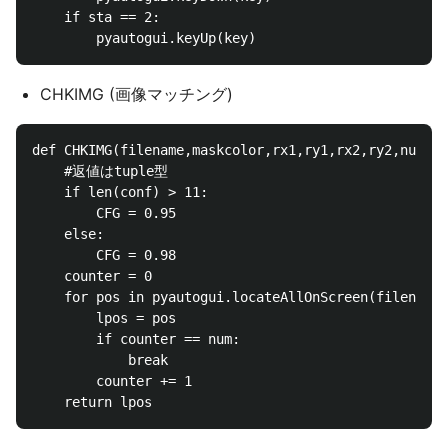
    if sta == 2:

CHKIMG (画像マッチング)
def CHKIMG(filename,maskcolor,rx1,ry1,rx2,ry2,num,co
    #返値はtuple型

    if len(conf) > 11:

        CFG = 0.95

    else:

        CFG = 0.98

    counter = 0        

    for pos in pyautogui.locateAllOnScreen(filename,
        lpos = pos

        if counter == num:

            break

        counter += 1
