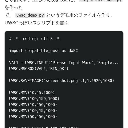
を作った
で、
というデモ用のファイルを作り、
uwsc_demo.py
UWSCっぽいスクリプトを書く
# -*- coding: utf-8 -*-

import compatible_uwsc as UWSC

VAL1 = UWSC.INPUT('Please Input Word','Sample...',0)

UWSC.MSGBOX(VAL1,'BTN_OK')

UWSC.SAVEIMAGE('screenshot.png',1,1,1920,1080)

UWSC.MMV(10,15,1000)

UWSC.MMV(100,150,1000)

UWSC.MMV(10,150,1000)

UWSC.MMV(100,15,1000)

UWSC.MMV(50,150,1000)
