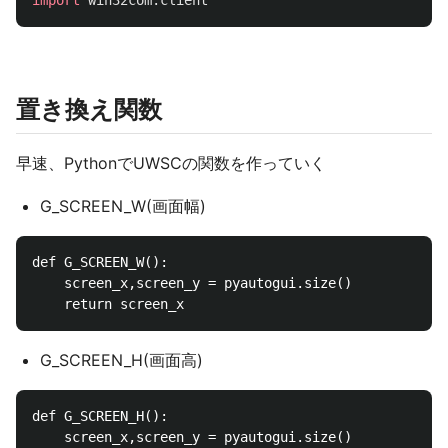
import
win32com.client
置き換え関数
早速、PythonでUWSCの関数を作っていく
G_SCREEN_W(画面幅)
def G_SCREEN_W():

    screen_x,screen_y = pyautogui.size()

G_SCREEN_H(画面高)
def G_SCREEN_H():

    screen_x,screen_y = pyautogui.size()
