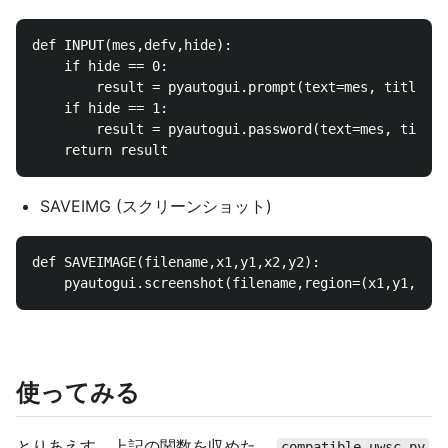
def INPUT(mes,defv,hide):

    if hide == 0:

        result = pyautogui.prompt(text=mes, title=''
    if hide == 1:

        result = pyautogui.password(text=mes, title=
SAVEIMG (スクリーンショット)
def SAVEIMAGE(filename,x1,y1,x2,y2):

使ってみる
とりあえす、上記の関数を収めた、
compatible_uwsc.py