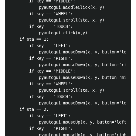
        if key == 'MIDDLE':

            pyautogui.middleClick(x, y)

        if key == 'WHEEL':

            pyautogui.scroll(sta, x, y)

        if key == 'TOUCH':

            pyautogui.click(x,y)

    if sta == 1:

        if key == 'LEFT':

            pyautogui.mouseDown(x, y, button='left')

        if key == 'RIGHT':

            pyautogui.mouseDown(x, y, button='right'
        if key == 'MIDDLE':

            pyautogui.mouseDown(x, y, button='middle
        if key == 'WHEEL':

            pyautogui.scroll(sta, x, y)

        if key == 'TOUCH':

            pyautogui.mouseDown(x, y, button='left')

    if sta == 2:

        if key == 'LEFT':

            pyautogui.mouseUp(x, y, button='left')

        if key == 'RIGHT':

            pyautogui.mouseUp(x, y, button='right')
