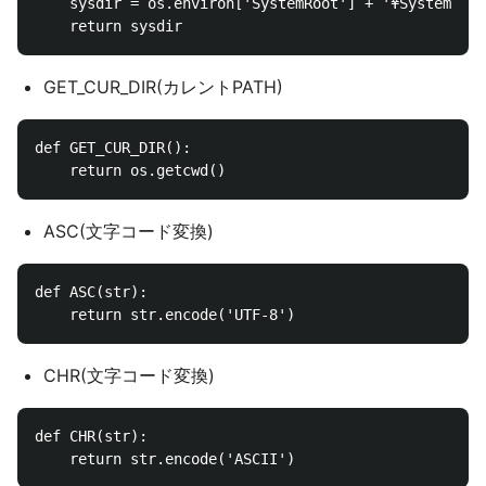
    sysdir = os.environ['SystemRoot'] + '¥System32'

GET_CUR_DIR(カレントPATH)
def GET_CUR_DIR():

ASC(文字コード変換)
def ASC(str):

CHR(文字コード変換)
def CHR(str):
