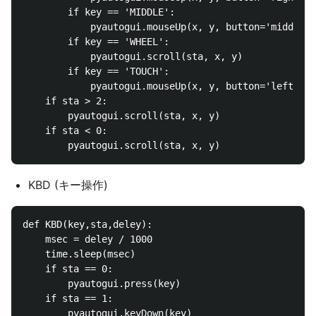
        if key == 'MIDDLE':

            pyautogui.mouseUp(x, y, button='middle')

        if key == 'WHEEL':

            pyautogui.scroll(sta, x, y)

        if key == 'TOUCH':

            pyautogui.mouseUp(x, y, button='left')

    if sta > 2:

        pyautogui.scroll(sta, x, y)

    if sta < 0:

KBD (キー操作)
def KBD(key,sta,deley):

    msec = deley / 1000

    time.sleep(msec)

    if sta == 0:

        pyautogui.press(key)

    if sta == 1:

        pyautogui.keyDown(key)
