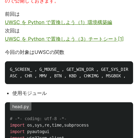
ので公開しておきます。
前回は
UWSC を Python で置換しよう（1）環境構築編
次回は
UWSC を Python で置換しよう（3）チートシート[1]
今回の対象はUWSCの関数
G_SCREEN_ , G_MOUSE_ , GET_WIN_DIR , GET_SYS_DIR , G
使用モジュール
head.py
import
os
,
sys
,
re
,
time
,
subprocess
import
pyautogui