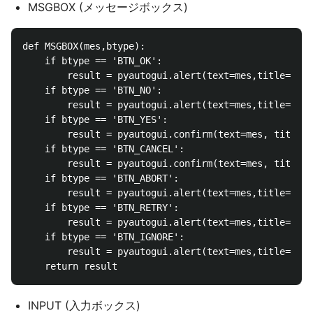
MSGBOX (メッセージボックス)
def MSGBOX(mes,btype):

    if btype == 'BTN_OK':

        result = pyautogui.alert(text=mes,title='',b
    if btype == 'BTN_NO':

        result = pyautogui.alert(text=mes,title='',b
    if btype == 'BTN_YES':

        result = pyautogui.confirm(text=mes, title='
    if btype == 'BTN_CANCEL':

        result = pyautogui.confirm(text=mes, title='
    if btype == 'BTN_ABORT':

        result = pyautogui.alert(text=mes,title='',b
    if btype == 'BTN_RETRY':

        result = pyautogui.alert(text=mes,title='',b
    if btype == 'BTN_IGNORE':

        result = pyautogui.alert(text=mes,title='',b
INPUT (入力ボックス)