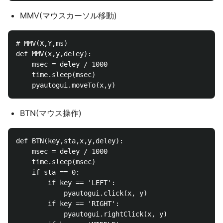
MMV(マウスカーソル移動)
# MMV(X,Y,ms)

def MMV(x,y,deley):

    msec = deley / 1000

    time.sleep(msec)

BTN(マウス操作)
def BTN(key,sta,x,y,deley):

    msec = deley / 1000

    time.sleep(msec)

    if sta == 0:

        if key == 'LEFT':

            pyautogui.click(x, y)

        if key == 'RIGHT':

            pyautogui.rightClick(x, y)
