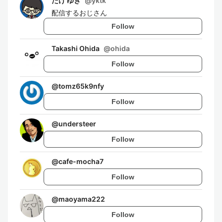
たけ ゆき
@
yktk
配信するおじさん
Follow
Takashi Ohida
@
ohida
Follow
@
tomz65k9nfy
Follow
@
understeer
Follow
@
cafe-mocha7
Follow
@
maoyama222
Follow