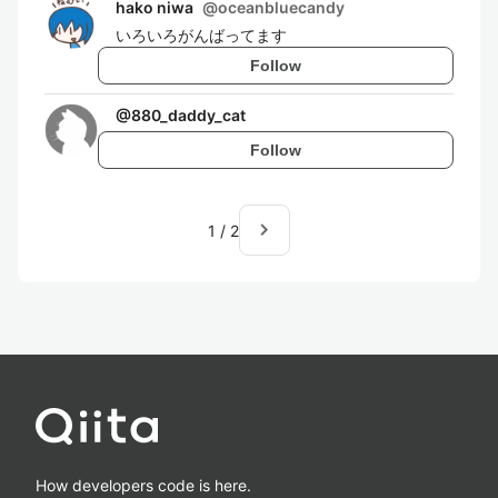
hako niwa
@
oceanbluecandy
いろいろがんばってます
Follow
@
880_daddy_cat
Follow
navigate_next
1
/
2
How developers code is here.