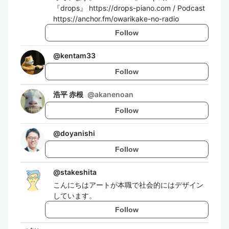
『drops』 https://drops-piano.com / Podcast
https://anchor.fm/owarikake-no-radio
Follow
@
kentam33
Follow
浩平 赤根
@
akanenoan
Follow
@
doyanishi
Follow
@
stakeshita
こんにちはアートが本職で社会的にはデザイン
しています。
Follow