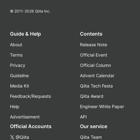
© 2011-
2026
Qiita Inc.
Guide & Help
Contents
About
Release Note
Terms
Official Event
Privacy
Official Column
Guideline
Advent Calendar
Media Kit
Qiita Tech Festa
Feedback/Requests
Qiita Award
Help
Engineer White Paper
Advertisement
API
Official Accounts
Our service
@Qiita
Qiita Team