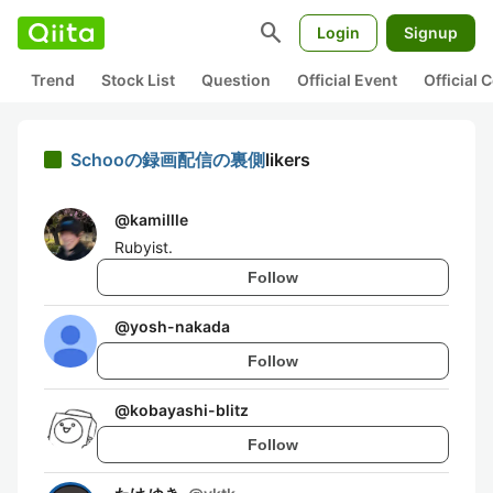
search
Login
Signup
Trend
Stock List
Question
Official Event
Official
Schooの録画配信の裏側
likers
@
kamillle
Rubyist.
Follow
@
yosh-nakada
Follow
@
kobayashi-blitz
Follow