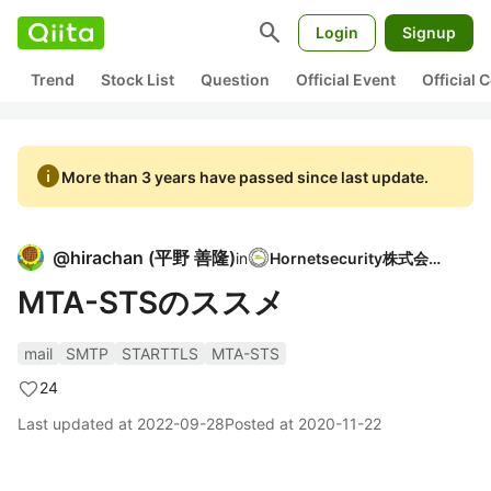
search
Login
Signup
Trend
Stock List
Question
Official Event
Official
info
More than 3 years have passed since last update.
@
hirachan
(
平野 善隆
)
in
Hornetsecurity株式会社
MTA-STSのススメ
mail
SMTP
STARTTLS
MTA-STS
24
Last updated at
2022-09-28
Posted at
2020-11-22