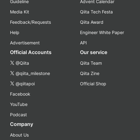
Guideline
Advent Calendar
Media Kit
Qiita Tech Festa
Feedback/Requests
Qiita Award
Help
Engineer White Paper
Advertisement
API
Official Accounts
Our service
@Qiita
Qiita Team
@qiita_milestone
Qiita Zine
@qiitapoi
Official Shop
Facebook
YouTube
Podcast
Company
About Us