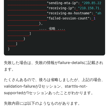
"sending-mta-ip"
:
"209.85.222.20
"receiving-ip"
:
"210.158.71.76"
,
"receiving-mx-hostname"
:
"ah.hir
"failed-session-count"
:
1
},
                .... 省略 ....
]
}
]
}
失敗した場合は、失敗の情報がfailure-detailsに記載され
ます。
たくさんあるので、後ろは省略しましたが、上記の場合、
validation-failureが2セッション、starttls-not-
supportedが1セッションあったことがわかります。
失敗内容には以下のようなものがあります。