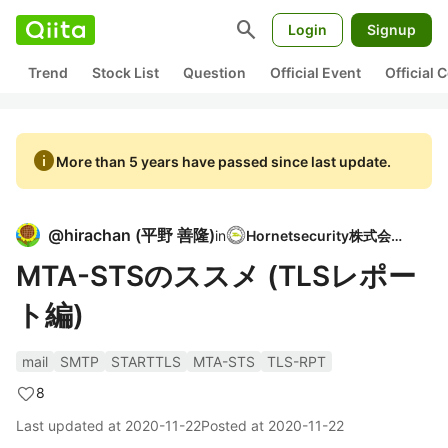
search
Login
Signup
Trend
Stock List
Question
Official Event
Official
info
More than 5 years have passed since last update.
@
hirachan
(
平野 善隆
)
in
Hornetsecurity株式会社
MTA-STSのススメ (TLSレポー
ト編)
mail
SMTP
STARTTLS
MTA-STS
TLS-RPT
8
Last updated at
2020-11-22
Posted at
2020-11-22