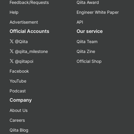
Feedback/Requests
Qiita Award
Help
Engineer White Paper
Advertisement
API
Official Accounts
Our service
@Qiita
Qiita Team
@qiita_milestone
Qiita Zine
@qiitapoi
Official Shop
Facebook
YouTube
Podcast
Company
About Us
Careers
Qiita Blog