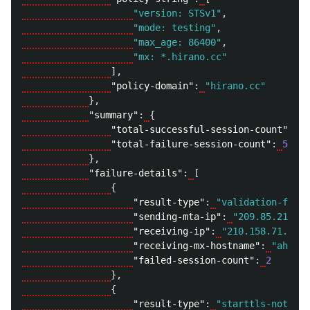
"version: STSv1"
,
"mode: testing"
,
"max_age: 86400"
,
"mx: *.hirano.cc"
],
"policy-domain"
:
"hirano.cc"
},
"summary"
:
{
"total-successful-session-count"
:
0
,
"total-failure-session-count"
:
55
},
"failure-details"
:
[
{
"result-type"
:
"validation-failu
"sending-mta-ip"
:
"209.85.219.19
"receiving-ip"
:
"210.158.71.76"
,
"receiving-mx-hostname"
:
"ah.hir
"failed-session-count"
:
2
},
{
"result-type"
:
"starttls-not-sup