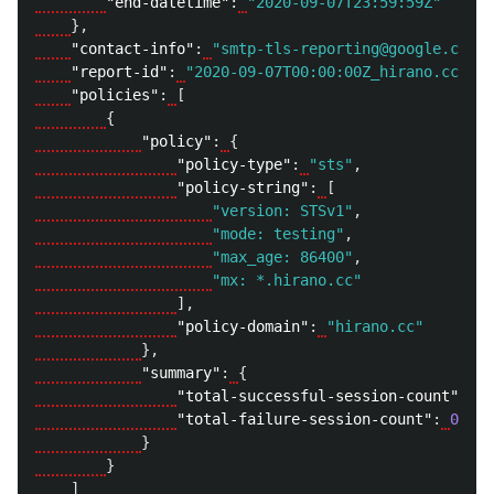
"end-datetime"
:
"2020-09-07T23:59:59Z"
},
"contact-info"
:
"smtp-tls-reporting@google.com"
,
"report-id"
:
"2020-09-07T00:00:00Z_hirano.cc"
,
"policies"
:
[
{
"policy"
:
{
"policy-type"
:
"sts"
,
"policy-string"
:
[
"version: STSv1"
,
"mode: testing"
,
"max_age: 86400"
,
"mx: *.hirano.cc"
],
"policy-domain"
:
"hirano.cc"
},
"summary"
:
{
"total-successful-session-count"
:
5
,
"total-failure-session-count"
:
0
}
}
]