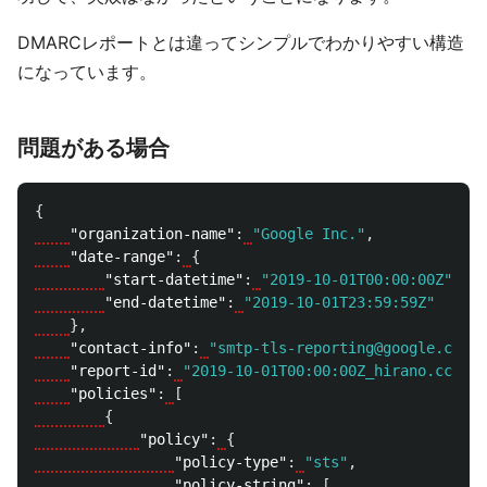
DMARCレポートとは違ってシンプルでわかりやすい構造
になっています。
問題がある場合
{
"organization-name"
:
"Google Inc."
,
"date-range"
:
{
"start-datetime"
:
"2019-10-01T00:00:00Z"
,
"end-datetime"
:
"2019-10-01T23:59:59Z"
},
"contact-info"
:
"smtp-tls-reporting@google.com"
,
"report-id"
:
"2019-10-01T00:00:00Z_hirano.cc"
,
"policies"
:
[
{
"policy"
:
{
"policy-type"
:
"sts"
,
"policy-string"
:
[