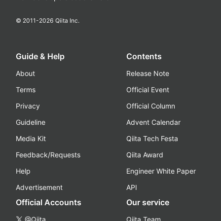
© 2011-
2026
Qiita Inc.
Guide & Help
Contents
About
Release Note
Terms
Official Event
Privacy
Official Column
Guideline
Advent Calendar
Media Kit
Qiita Tech Festa
Feedback/Requests
Qiita Award
Help
Engineer White Paper
Advertisement
API
Official Accounts
Our service
@Qiita
Qiita Team