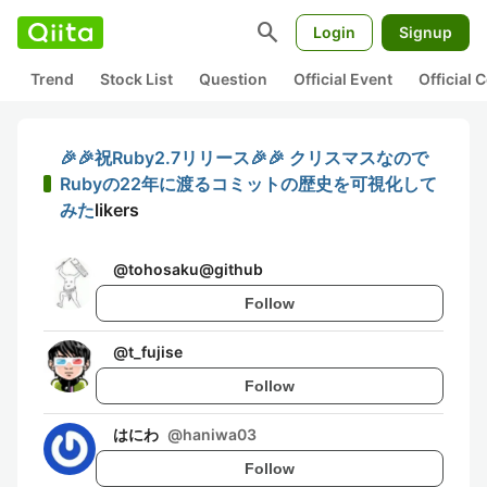
search
Login
Signup
Trend
Stock List
Question
Official Event
Official
🎉🎉祝Ruby2.7リリース🎉🎉 クリスマスなので
Rubyの22年に渡るコミットの歴史を可視化して
みた
likers
@
tohosaku@github
Follow
@
t_fujise
Follow
はにわ
@
haniwa03
Follow