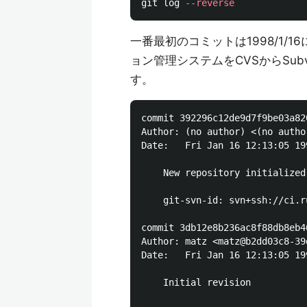
git log 
--reverse
一番最初のコミットは1998/1/
ョン管理システムをCVSからSubv
す。
commit 392296c12de9d7f9be03a82
Author: (no author) <(no autho
Date:   Fri Jan 16 12:13:05 199
    New repository initialized
    git-svn-id: svn+ssh://ci.r
commit 3db12e8b236ac8f88db8eb4
Author: matz <matz@b2dd03c8-39
Date:   Fri Jan 16 12:13:05 199
    Initial revision
