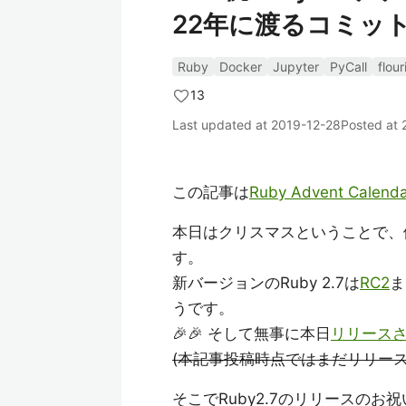
22年に渡るコミッ
Ruby
Docker
Jupyter
PyCall
flour
13
Last updated at
2019-12-28
Posted at
この記事は
Ruby Advent Calenda
本日はクリスマスということで、
す。
新バージョンのRuby 2.7は
RC2
ま
うです。
🎉🎉 そして無事に本日
リリースさ
(本記事投稿時点ではまだリリー
そこでRuby2.7のリリースの