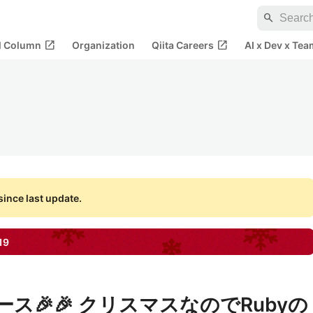
search
open_in_new
open_in_new
al Column
Organization
Qiita Careers
AI x Dev x Tea
ince last update.
19
リリース🎉🎉 クリスマスなのでRubyの