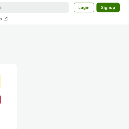
Login
Signup
open_in_new
m