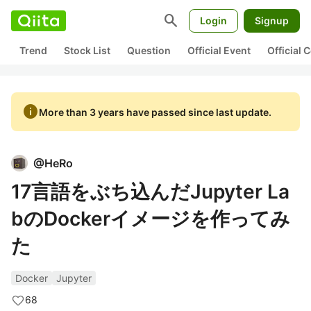
search
Login
Signup
Trend
Stock List
Question
Official Event
Official
info
More than 3 years have passed since last update.
@
HeRo
17言語をぶち込んだJupyter La
bのDockerイメージを作ってみ
た
Docker
Jupyter
68