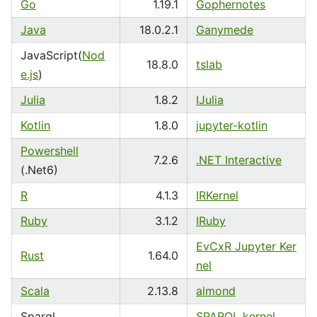
Go
1.19.1
Gophernotes
Java
18.0.2.1
Ganymede
JavaScript(
Nod
18.8.0
tslab
e.js
)
Julia
1.8.2
IJulia
Kotlin
1.8.0
jupyter-kotlin
Powershell
7.2.6
.NET Interactive
(.Net6)
R
4.1.3
IRKernel
Ruby
3.1.2
IRuby
EvCxR Jupyter Ker
Rust
1.64.0
nel
Scala
2.13.8
almond
Sparql
SPARQL kernel