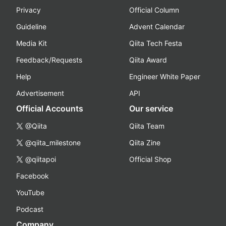
Privacy
Official Column
Guideline
Advent Calendar
Media Kit
Qiita Tech Festa
Feedback/Requests
Qiita Award
Help
Engineer White Paper
Advertisement
API
Official Accounts
Our service
@Qiita
Qiita Team
@qiita_milestone
Qiita Zine
@qiitapoi
Official Shop
Facebook
YouTube
Podcast
Company