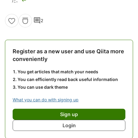
た。
↩
comment
2
Register as a new user and use Qiita more
conveniently
You get articles that match your needs
You can efficiently read back useful information
You can use dark theme
What you can do with signing up
Sign up
Login