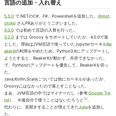
言語の追加・入れ替え
5.5.0
で.NETのC#、F#、Powershellを追加した。
@mot
otoke
さんPRありがとうございました。
4.0.0
では初めて言語の入替を行った。
3.2.0
までは Groovy をサポートしていたが、4.0.0で落
とした。理由はJVM言語で使っていたJupyterカーネル
Be
akerX
の利用をやめたため。Python3.8にアップデートし
ようとすると、BeakerXが動かず、共存できなかった。
で、Pythonのアップデートを優先して、BeakerXを切っ
た。
Java,Kotlin,Scalaについては他にカーネルがあったが、
Groovyにはなかったので落とすことなった。
まあ、JVM言語の中ではマイナーだし（参考:
Google Tre
1
nd
）、今後自分で使うことはないだろうと
。
代わりに、見聞きすることが増えてきた
Julia
を追加し
た。