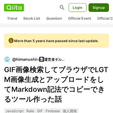
search
Login
Signup
Trend
Stock List
Question
Official Event
Official
info
More than 5 years have passed since last update.
@
himanushi
in
運営者ギルド
GIF画像検索してブラウザでLGT
M画像生成とアップロードをし
てMarkdown記法でコピーでき
るツール作った話
JavaScript
Rails
GIF
Firebase
個人開発