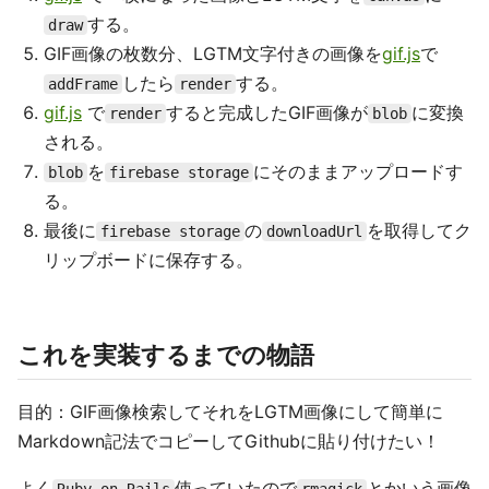
する。
draw
GIF画像の枚数分、LGTM文字付きの画像を
gif.js
で
したら
する。
addFrame
render
gif.js
で
すると完成したGIF画像が
に変換
render
blob
される。
を
にそのままアップロードす
blob
firebase storage
る。
最後に
の
を取得してク
firebase storage
downloadUrl
リップボードに保存する。
これを実装するまでの物語
目的：GIF画像検索してそれをLGTM画像にして簡単に
Markdown記法でコピーしてGithubに貼り付けたい！
よく
使っていたので
とかいう画像