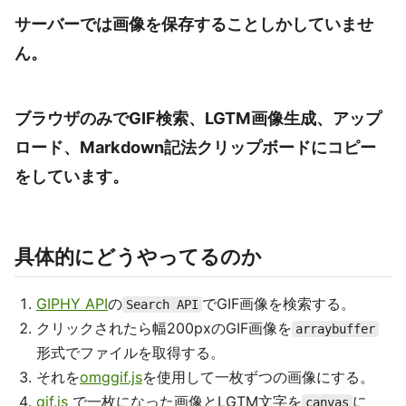
サーバーでは画像を保存することしかしていませ
ん。
ブラウザのみでGIF検索、LGTM画像生成、アップ
ロード、Markdown記法クリップボードにコピー
をしています。
具体的にどうやってるのか
GIPHY API
の
でGIF画像を検索する。
Search API
クリックされたら幅200pxのGIF画像を
arraybuffer
形式でファイルを取得する。
それを
omggif.js
を使用して一枚ずつの画像にする。
gif.js
で一枚になった画像とLGTM文字を
に
canvas