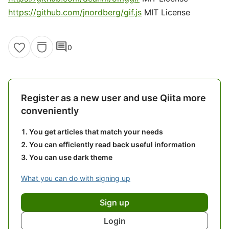
https://github.com/jnordberg/gif.js
MIT License
comment
0
Register as a new user and use Qiita more
conveniently
You get articles that match your needs
You can efficiently read back useful information
You can use dark theme
What you can do with signing up
Sign up
Login