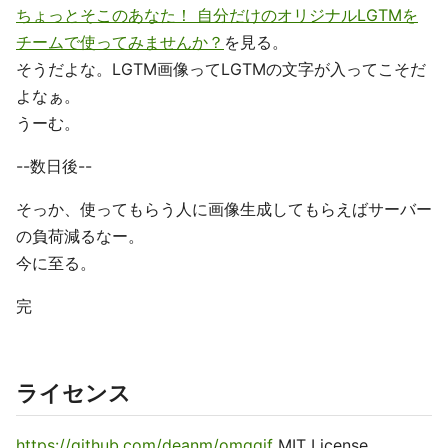
ちょっとそこのあなた！ 自分だけのオリジナルLGTMを
チームで使ってみませんか？
を見る。
そうだよな。LGTM画像ってLGTMの文字が入ってこそだ
よなぁ。
うーむ。
--数日後--
そっか、使ってもらう人に画像生成してもらえばサーバー
の負荷減るなー。
今に至る。
完
ライセンス
https://github.com/deanm/omggif
MIT License