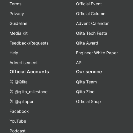
Terms
Official Event
Privacy
Official Column
Guideline
Advent Calendar
Media Kit
Qiita Tech Festa
Feedback/Requests
Qiita Award
Help
Engineer White Paper
Advertisement
API
Official Accounts
Our service
@Qiita
Qiita Team
@qiita_milestone
Qiita Zine
@qiitapoi
Official Shop
Facebook
YouTube
Podcast