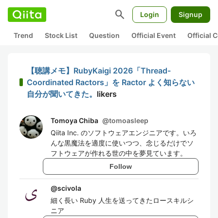
search
Login
Signup
Trend
Stock List
Question
Official Event
Official
【聴講メモ】RubyKaigi 2026「Thread-
Coordinated Ractors」を Ractor よく知らない
自分が聞いてきた。
likers
Tomoya Chiba
@
tomoasleep
Qiita Inc. のソフトウェアエンジニアです。いろ
んな黒魔法を適度に使いつつ、念じるだけでソ
フトウェアが作れる世の中を夢見ています。
Follow
@
scivola
細く長い Ruby 人生を送ってきたロースキルシ
ニア