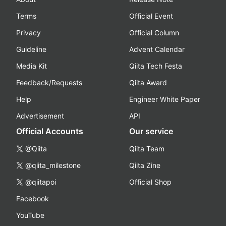
Terms
Official Event
Privacy
Official Column
Guideline
Advent Calendar
Media Kit
Qiita Tech Festa
Feedback/Requests
Qiita Award
Help
Engineer White Paper
Advertisement
API
Official Accounts
Our service
@Qiita
Qiita Team
@qiita_milestone
Qiita Zine
@qiitapoi
Official Shop
Facebook
YouTube