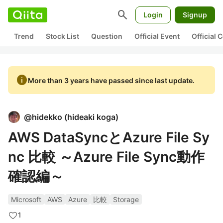
search
Login
Signup
Trend
Stock List
Question
Official Event
Official
info
More than 3 years have passed since last update.
@
hidekko
(
hideaki koga
)
AWS DataSyncとAzure File Sy
nc 比較 ～Azure File Sync動作
確認編～
Microsoft
AWS
Azure
比較
Storage
1