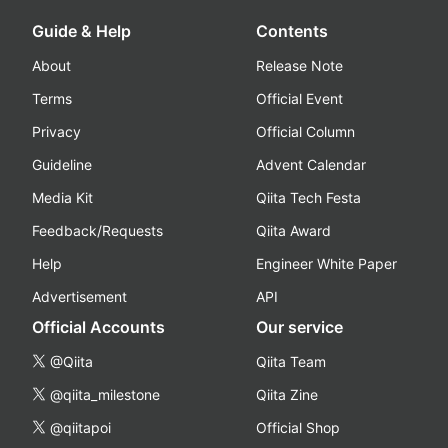
Guide & Help
Contents
About
Release Note
Terms
Official Event
Privacy
Official Column
Guideline
Advent Calendar
Media Kit
Qiita Tech Festa
Feedback/Requests
Qiita Award
Help
Engineer White Paper
Advertisement
API
Official Accounts
Our service
@Qiita
Qiita Team
@qiita_milestone
Qiita Zine
@qiitapoi
Official Shop