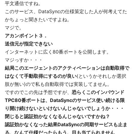
平文通信ですね。
このサービス、DataSyncの仕様策定した人が何考えてた
かちょっと聞きたいですよね。
マジで。
アカンポイント３．
送信元が指定できない
インターネットに広く80番ポートを公開します。
マジっすか・・・
結局このエージェントのアクティベーションは自動取得で
はなくて手動取得にするのが良い
(というかそれしか選択
肢が無い)ので私も自動取得では実装してません。
ですのでこの先は予想ですが、
恐らくこのインバウンド
TPC80番ポートは、DataSyncのサービス使い続ける限
り開け続けないといけないんじゃないでしょうか・・・
閉じると認証効かなくなるんじゃないですかね？
認証効かなくなった結果DataSyncの同期サービスも止ま
る、なんて仕様だったらもう、目も当てられません