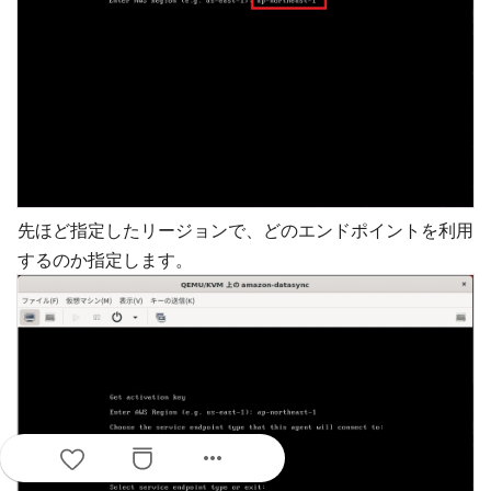
先ほど指定したリージョンで、どのエンドポイントを利用
するのか指定します。
more_horiz