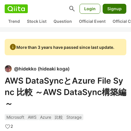
search
Login
Signup
Trend
Stock List
Question
Official Event
Official
info
More than 3 years have passed since last update.
@
hidekko
(
hideaki koga
)
AWS DataSyncとAzure File Sy
nc 比較 ～AWS DataSync構築編
～
Microsoft
AWS
Azure
比較
Storage
2