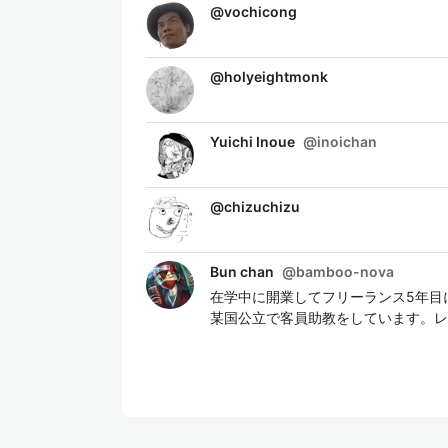
@
vochicong
@
holyeightmonk
Yuichi Inoue
@
inoichan
@
chizuchizu
Bun chan
@
bamboo-nova
在学中に開業してフリーランス5年目
某国公立で客員助教をしています。レ