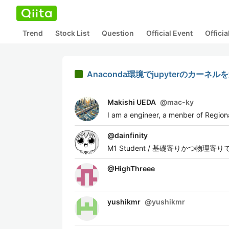
Trend
Stock List
Question
Official Event
Offici
Anaconda環境でjupyterのカーネ
Makishi UEDA
@
mac-ky
I am a engineer, a menber of Region
@
dainfinity
M1 Student / 基礎寄りかつ
@
HighThreee
yushikmr
@
yushikmr