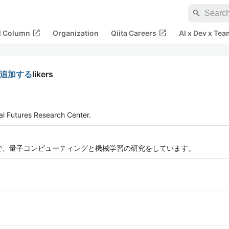
search
open_in_new
open_in_new
al Column
Organization
Qiita Careers
AI x Dev x Tea
ルを追加する
likers
al Futures Research Center.
物理寄りで、量子コンピューティングと機械学習の研究をしています。