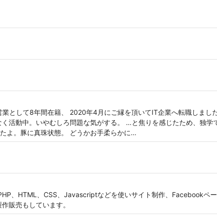
業として8年間在籍、 2020年4月にご縁を頂いてIT企業へ転職しまし
なく活動中。いやむしろ問題な気がする。 …と焦りを感じたため、独学で
を買ったよ。豚に真珠状態。 どうかお手柔らかに…
HP、HTML、CSS、Javascriptなどを使いサイト制作、Facebo
製作販売もしています。