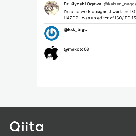
Dr. Kiyoshi Ogawa
@
kaizen_nago
I'm a network designer.I work on T
HAZOP.I was an editor of ISO/IEC 1
@
ksk_tngc
@
makoto69