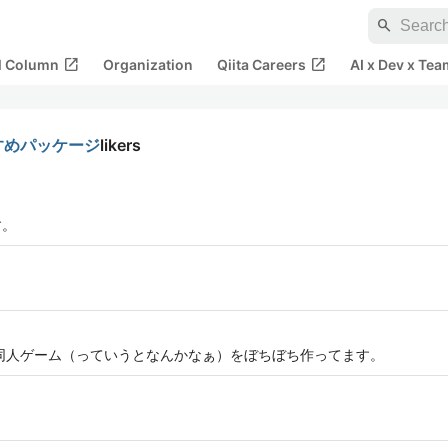
search
open_in_new
open_in_new
al Column
Organization
Qiita Careers
AI x Dev x Tea
おすすめパッケージ
likers
す。
yで同人ゲーム（っていうとなんかなぁ）をぼちぼち作ってます。