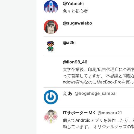
@
Yatoichi
色々と初心者
@
sugawalabo
@
a2ki
@
lion98_46
大学卒業後、印刷/広告代理店に企画営
って営業してますが、 不思議と問題
ndows育ちなのにMacBookPro
え あ
@
hogehoge_samba
ITサポーター MK
@
masaru21
個人でAndroidアプリを製作したり、P
動しています。 オリジナルグッズの