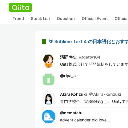
Trend
Stock List
Question
Official Event
Offici
🔰 Sublime Text 4 の日本語化と
清野 隼史
@
getty104
Qiita株式会社で開発統括をしていま
@
riya_a
Akira Kohzuki
@
Akira-Kohzuki
専門学校卒、実務経験なし。Unit
@
nematatu
advent calender big love...