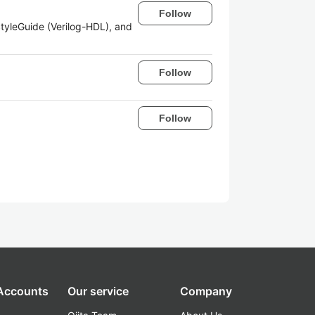
Follow
tyleGuide (Verilog-HDL), and
Follow
Follow
 Accounts
Our service
Company