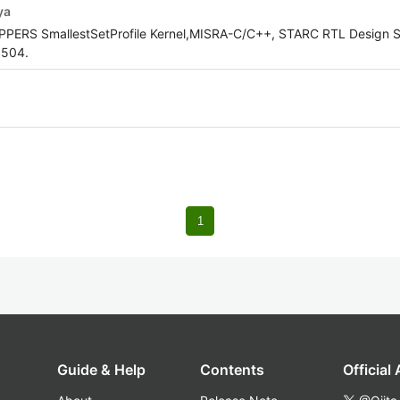
ya
OPPERS SmallestSetProfile Kernel,MISRA-C/C++, STARC RTL Design S
5504.
1
Guide & Help
Contents
Official