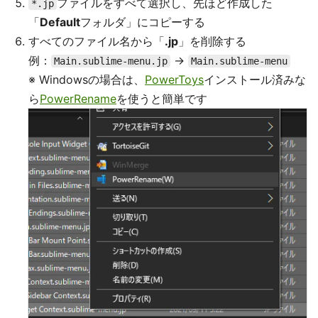
ファイルをすべて選択し、先ほど作成した
*.jp
「
Default
フォルダ」にコピーする
すべてのファイル名から「
.jp
」を削除する
例：
→
Main.sublime-menu.jp
Main.sublime-menu
※ Windowsの場合は、
PowerToys
インストール済みな
ら
PowerRename
を使うと簡単です