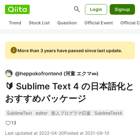
search
Login
Signup
Trend
Stock List
Question
Official Event
Official
info
More than 3 years have passed since last update.
@
heppokofrontend
(
河童 エクマ🥒
)
🔰 Sublime Text 4 の日本語化と
おすすめパッケージ
SublimeText
editor
新人プログラマ応援
SublimeText4
13
Last updated at
2022-04-20
Posted at
2021-09-10