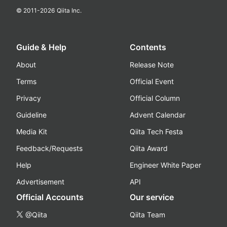
© 2011-
2026
Qiita Inc.
Guide & Help
Contents
About
Release Note
Terms
Official Event
Privacy
Official Column
Guideline
Advent Calendar
Media Kit
Qiita Tech Festa
Feedback/Requests
Qiita Award
Help
Engineer White Paper
Advertisement
API
Official Accounts
Our service
@Qiita
Qiita Team