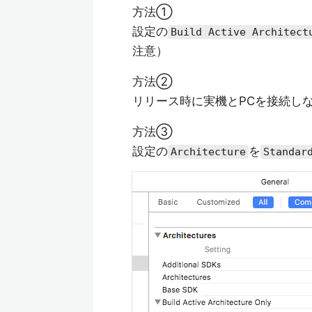
方法①
設定の
Build Active Architect
注意）
方法②
リリース時に実機とPCを接続し
方法③
設定の
を
Architecture
Standar