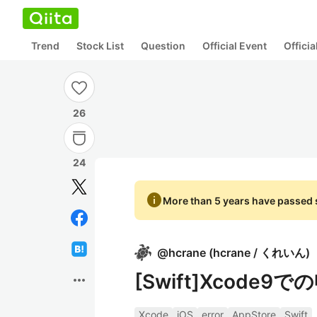
Trend
Stock List
Question
Official Event
Offici
26
24
info
More than 5 years have passed s
@
hcrane
(
hcrane / くれいん
)
[Swift]Xcode
more_horiz
Xcode
iOS
error
AppStore
Swift