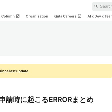
search
open_in_new
open_in_new
al Column
Organization
Qiita Careers
AI x Dev x Tea
ince last update.
9での申請時に起こるERRORまとめ