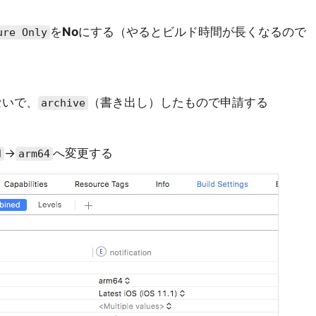
を
No
にする（やるとビルド時間が長くなるので
ure Only
ないで、
（書き出し）したもので申請する
archive
→
へ変更する
d
arm64