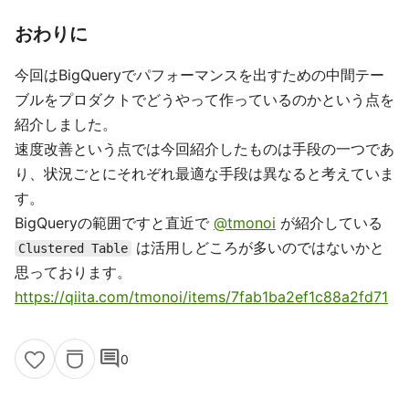
おわりに
今回はBigQueryでパフォーマンスを出すための中間テー
ブルをプロダクトでどうやって作っているのかという点を
紹介しました。
速度改善という点では今回紹介したものは手段の一つであ
り、状況ごとにそれぞれ最適な手段は異なると考えていま
す。
BigQueryの範囲ですと直近で
@tmonoi
が紹介している
は活用しどころが多いのではないかと
Clustered Table
思っております。
https://qiita.com/tmonoi/items/7fab1ba2ef1c88a2fd71
comment
0