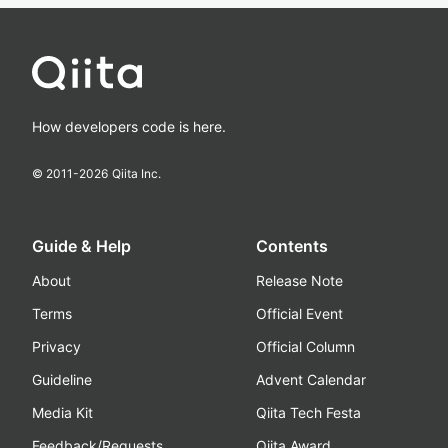
How developers code is here.
© 2011-
2026
Qiita Inc.
Guide & Help
Contents
About
Release Note
Terms
Official Event
Privacy
Official Column
Guideline
Advent Calendar
Media Kit
Qiita Tech Festa
Feedback/Requests
Qiita Award