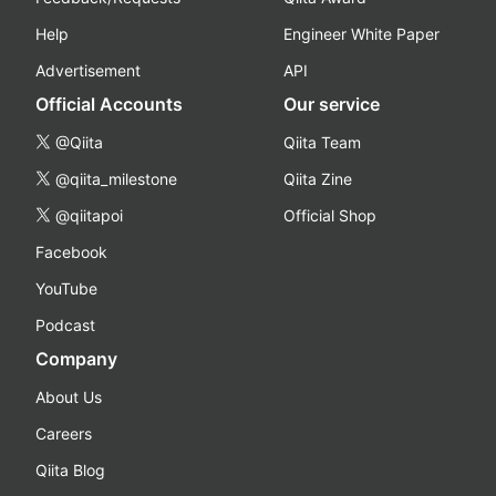
Help
Engineer White Paper
Advertisement
API
Official Accounts
Our service
@Qiita
Qiita Team
@qiita_milestone
Qiita Zine
@qiitapoi
Official Shop
Facebook
YouTube
Podcast
Company
About Us
Careers
Qiita Blog