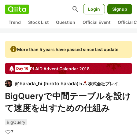
search
Login
Signup
Trend
Stock List
Question
Official Event
Official
info
More than 5 years have passed since last update.
PLAID
Advent Calendar
2018
Day 16
@
harada_hi
(
hiroto harada
)
in
株式会社プレイド
BigQueryで中間テーブルを設け
て速度を出すための仕組み
BigQuery
7