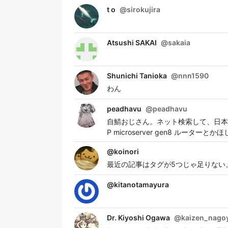
t o
@
sirokujira
Atsushi SAKAI
@
sakaia
Shunichi Tanioka
@
nnn1590
わん
peadhavu
@
peadhavu
自鯖おじさん。ネット検索して、日本
P microserver gen8 ルーターとか
@
koinori
最近の記事はタグが5つじゃ足りない
@
kitanotamayura
Dr. Kiyoshi Ogawa
@
kaizen_nago