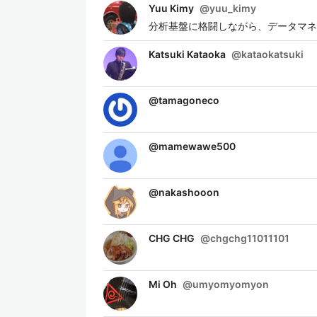
Yuu Kimy
@
yuu_kimy
分析基盤に格闘しながら、データマネ
Katsuki Kataoka
@
kataokatsuki
@
tamagoneco
@
mamewawe500
@
nakashooon
CHG CHG
@
chgchg11011101
Mi Oh
@
umyomyomyon