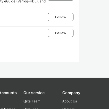
tyleGuide (Verilog-HDL), and
Follow
Follow
 Accounts
Our service
Company
Qiita Team
About Us