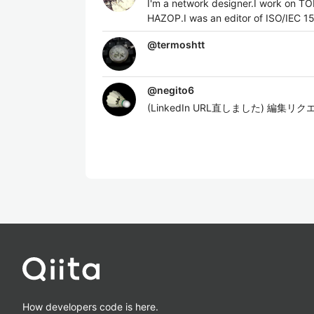
I'm a network designer.I work on T
HAZOP.I was an editor of ISO/IEC 1
@
termoshtt
@
negito6
(LinkedIn URL直しました) 
How developers code is here.