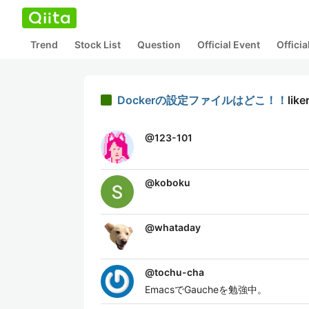
Trend
Stock List
Question
Official Event
Offici
Dockerの設定ファイルはどこ！！
like
@
123-101
@
koboku
@
whataday
@
tochu-cha
EmacsでGaucheを勉強中。