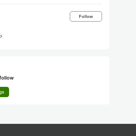
Follow
igate_next
follow
gs