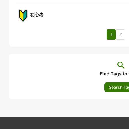
初心者
nav
1
2
search
Find Tags to 
Search Ta