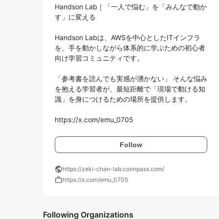
Handson Lab｜「一人で悩む」を「みんなで動か
す」に変える

Handson Labは、AWSを中心としたITインフラ
を、手を動かしながら体系的に学ぶための初心者
向け学習コミュニティです。

「参考書を読んでも実感が湧かない」 そんな悩み
を抱える学習者が、最短距離で「現場で動ける知
識」を身につけるための場所を提供します。

https://x.com/emu_0705
Follow
public
https://zeki-chan-lab.connpass.com/
work
https://x.com/emu_0705
Following Organizations