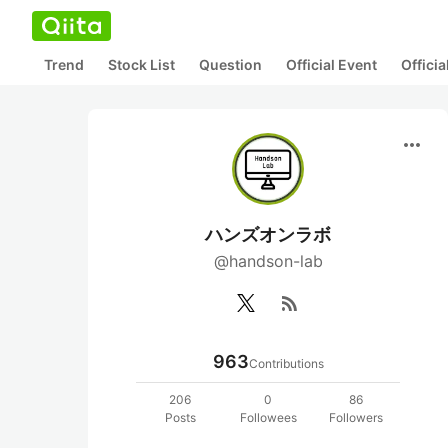
Trend
Stock List
Question
Official Event
Offici
more_horiz
ハンズオンラボ
@handson-lab
rss_feed
963
Contributions
206
0
86
Posts
Followees
Followers