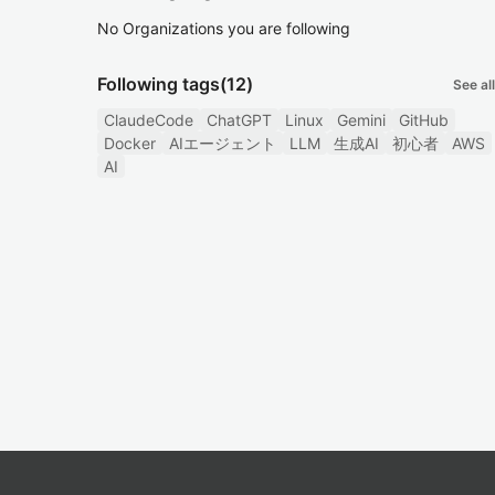
No Organizations you are following
Following tags
(12)
See all
ClaudeCode
ChatGPT
Linux
Gemini
GitHub
Docker
AIエージェント
LLM
生成AI
初心者
AWS
AI