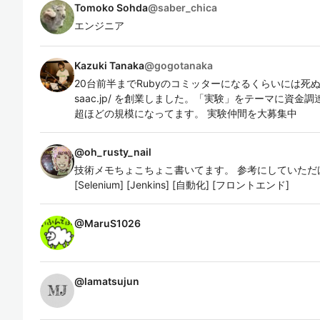
Tomoko Sohda
@
saber_chica
エンジニア
Kazuki Tanaka
@
gogotanaka
20台前半までRubyのコミッターになるくらいには死ぬほど
saac.jp/ を創業しました。「実験」をテーマに資金
超ほどの規模になってます。 実験仲間を大募集中
@
oh_rusty_nail
技術メモちょこちょこ書いてます。 参考にしていただ
[Selenium] [Jenkins] [自動化] [フロントエンド]
@
MaruS1026
@
lamatsujun