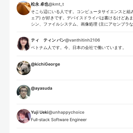
松永 卓也
@
kmt_t
そこら辺にいる人です。コンピュータサイエンスと組み
ェア) が好きです。デバイスドライバは書けるけどあ
シン、ファイルシステム、画像処理 (主にアセンブラな
ティ ティン バン
@
vanthitinh2106
ベトナム人です。今、日本の会社で働いています。
@
kichiGeorge
@
ayasuda
Yuji Ueki
@
unhappychoice
Full-stack Software Engineer