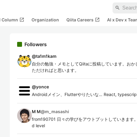
search
open_in_new
open_in_new
al Column
Organization
Qiita Careers
AI x Dev x Tea
Followers
@
ta1m1kam
自分の勉強・メモとしてQiitaに投稿しています。お
ただければと思います。
@
yonce
Androidメイン、Flutterやりたいな… React, typescrip
M M
@
m_masashi
from190701 日々の学びをアウトプットしていきます。 資格
d level