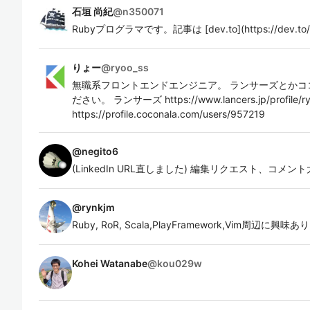
石垣 尚紀
@
n350071
Rubyプログラマです。記事は [dev.to](https://dev.
りょー
@
ryoo_ss
無職系フロントエンドエンジニア。 ランサーズとかコ
ださい。 ランサーズ https://www.lancers.jp/profile/
https://profile.coconala.com/users/957219
@
negito6
(LinkedIn URL直しました) 編集リクエスト、コ
@
rynkjm
Ruby, RoR, Scala,PlayFramework,Vim周
Kohei Watanabe
@
kou029w