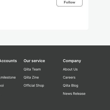
Follow
 Accounts
Our service
Company
Qiita Team
About Us
_milestone
Qiita Zine
Careers
poi
Official Shop
Qiita Blog
k
News Release