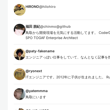
HIRONO
@
hilohiro
福田 朋紀
@
chinmo@github
鳥取から開発現場を元気にする活動してます。 CoderDoj
SPO TOGAF Enterprise Architect
@
paty-fakename
エンジニアっぽい仕事をしていて、なんとなく記事を
@
ryonext
ITエンジニアです。2012年に子供が生まれました。 Ruby/Rai
@
yatemmma
鳥取にいます