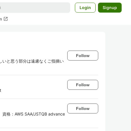
Login
Signup
open_in_new
m
Follow
かしいと思う部分は遠慮なくご指摘い
Follow
t
Follow
：AWS SAA/JSTQB advance