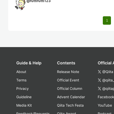
@
futtifutti123
1
Guide & Help
Contents
Official
About
Release Note
@Qiita
Terms
Official Event
@qiita
Privacy
Official Column
@qiita
Guideline
Advent Calendar
Faceboo
Media Kit
Qiita Tech Festa
YouTube
Feedback/Requests
Qiita Award
Podcast