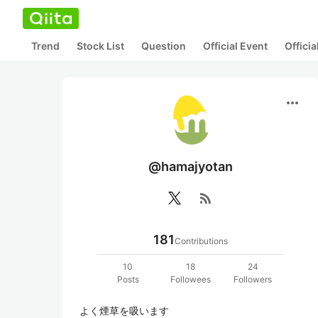
Trend
Stock List
Question
Official Event
Offici
more_horiz
@hamajyotan
rss_feed
181
Contributions
10
18
24
Posts
Followees
Followers
よく煙草を吸います