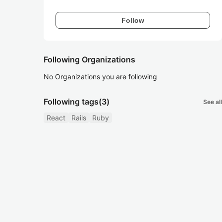
Follow
Following Organizations
No Organizations you are following
Following tags
(3)
See all
React
Rails
Ruby