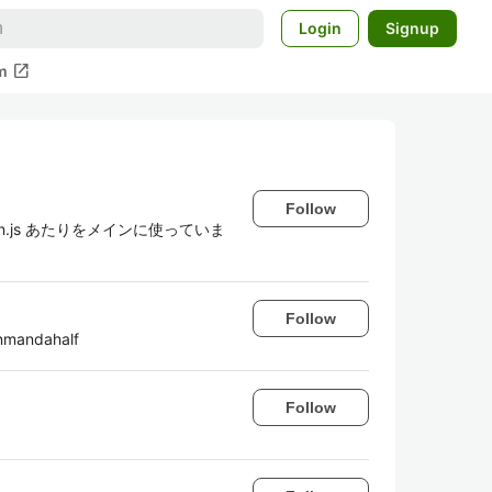
Login
Signup
open_in_new
m
Follow
.js, Almin.js あたりをメインに使っていま
Follow
andahalf
Follow