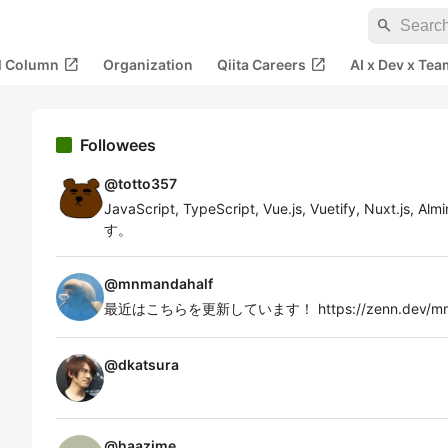
search
open_in_new
open_in_new
al Column
Organization
Qiita Careers
AI x Dev x Tea
Followees
@
totto357
JavaScript, TypeScript, Vue.js, Vuetify, Nuxt
す。
@
mnmandahalf
最近はこちらを更新しています！ https://zenn.dev/mnm
@
dkatsura
@
haazime