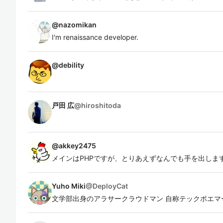
@
nazomikan
I'm renaissance developer.
@
debility
戸田 広
@
hiroshitoda
@
akkey2475
メインはPHPですが、とりあえずなんでも手を出します。
Yuho Miki
@
DeployCat
文学部出身のアラサークラウドマン 自称テックポエマ