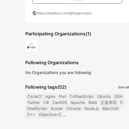
public
https://medium.com/@hagevvashi
Participating Organizations
(1)
Following Organizations
No Organizations you are following
Following tags
(52)
See all
CircleCI
nginx
Perl
CoffeeScript
Ubuntu
SSH
Twitter
C#
CentOS
Apache
Rails
正規表現
C
ShellScript
Xcode
Chrome
Node.js
MacOSX
C++
Objective-C