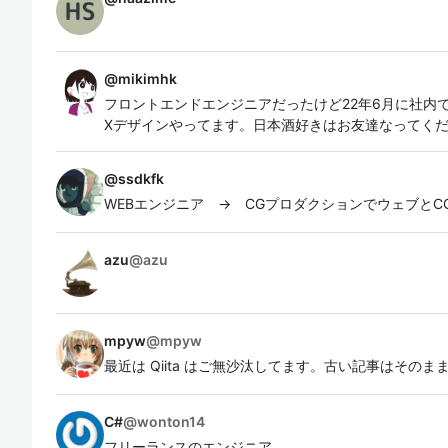
@
mikimhk
フロントエンドエンジニアだったけど22年6月に社内で
Xデザインやってます。日本酒好きはお友達なってく
@
ssdkfk
WEBエンジニア → CGプロダクションでウェブと
azu
@
azu
mpyw
@
mpyw
最近は Qiita はご無沙汰してます。古い記事はその
C#
@
wonton14
フリーランスのエンジニア。